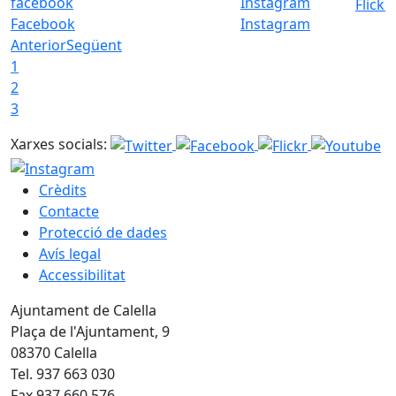
Flickr
Facebook
Instagram
Anterior
Següent
1
2
3
Xarxes socials:
Crèdits
Contacte
Protecció de dades
Avís legal
Accessibilitat
Ajuntament de Calella
Plaça de l'Ajuntament, 9
08370 Calella
Tel. 937 663 030
Fax 937 660 576