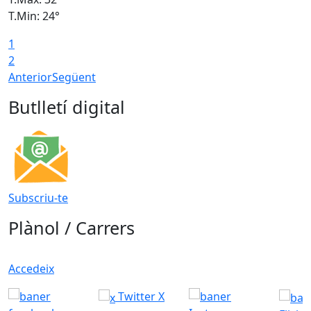
T.Min: 24°
T
1
2
Anterior
Següent
Butlletí digital
Subscriu-te
Plànol / Carrers
Accedeix
Twitter X