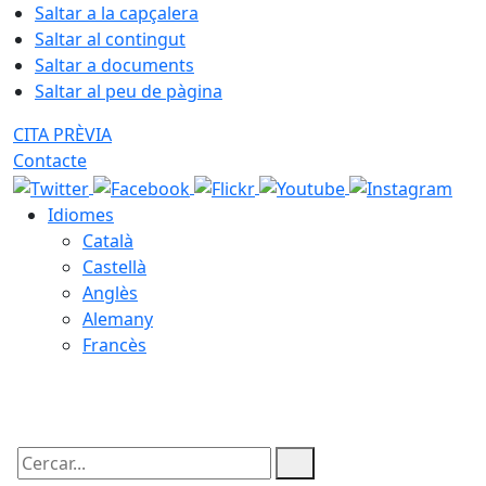
Saltar a la capçalera
Saltar al contingut
Saltar a documents
Saltar al peu de pàgina
CITA PRÈVIA
Contacte
Idiomes
Català
Castellà
Anglès
Alemany
Francès
08.08.2026 | 08:26
Cercar: