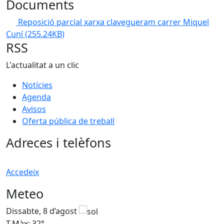
Documents
Reposició parcial xarxa clavegueram carrer Miquel
Cuní
(255.24KB)
RSS
L'actualitat a un clic
Notícies
Agenda
Avisos
Oferta pública de treball
Adreces i telèfons
Accedeix
Meteo
Dissabte, 8 d’agost
D
T.Màx: 32°
T