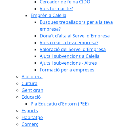
Cercador de feina CIDO
Vols formar-te?
Emprèn a Calella
Busques treballadors per a la teva
empresa?
Dona’t d'alta al Servei d'Empresa
Vols crear la teva empresa?
Valoració del Servei d'Empresa
Ajuts i subvencions a Calella
Ajuts i subvencions - Altres
Formació per a empreses
Biblioteca
Cultura
Gent gran
Educació
Pla Educatiu d'Entorn (PEE)
Esports
Habitatge
Comerç