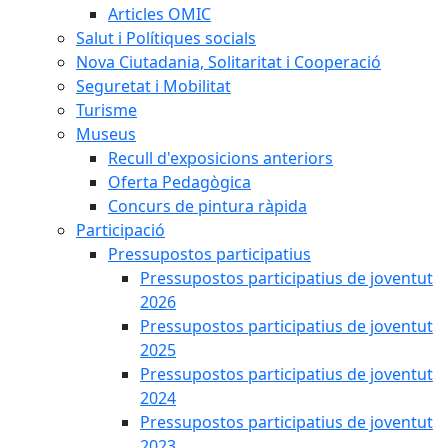
Articles OMIC
Salut i Polítiques socials
Nova Ciutadania, Solitaritat i Cooperació
Seguretat i Mobilitat
Turisme
Museus
Recull d'exposicions anteriors
Oferta Pedagògica
Concurs de pintura ràpida
Participació
Pressupostos participatius
Pressupostos participatius de joventut
2026
Pressupostos participatius de joventut
2025
Pressupostos participatius de joventut
2024
Pressupostos participatius de joventut
2023