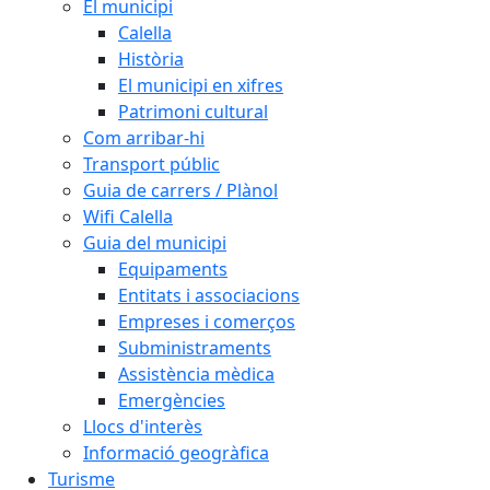
El municipi
Calella
Història
El municipi en xifres
Patrimoni cultural
Com arribar-hi
Transport públic
Guia de carrers / Plànol
Wifi Calella
Guia del municipi
Equipaments
Entitats i associacions
Empreses i comerços
Subministraments
Assistència mèdica
Emergències
Llocs d'interès
Informació geogràfica
Turisme