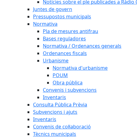
Notícies sobre el ple publicades a Ràdio C
Juntes de govern
Pressupostos municipals
Normativa
Pla de mesures antifrau
Bases reguladores
Normativa / Ordenances generals
Ordenances fiscals
Urbanisme
Normativa d'urbanisme
POUM
Obra pública
Convenis i subvencions
Inventaris
Consulta Pública Prèvia
Subvencions i ajuts
Inventaris
Convenis de col·laboració
Tècnics municipals