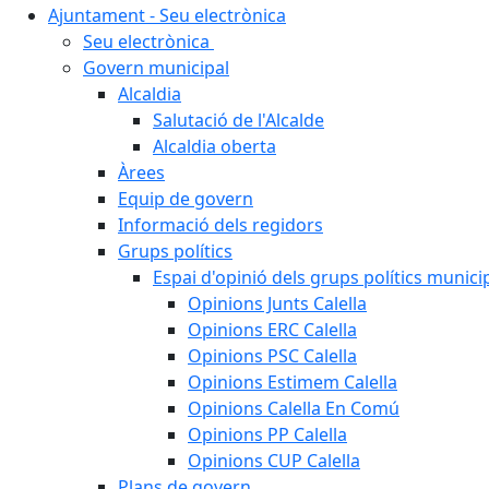
Ajuntament - Seu electrònica
Seu electrònica
Govern municipal
Alcaldia
Salutació de l'Alcalde
Alcaldia oberta
Àrees
Equip de govern
Informació dels regidors
Grups polítics
Espai d'opinió dels grups polítics munici
Opinions Junts Calella
Opinions ERC Calella
Opinions PSC Calella
Opinions Estimem Calella
Opinions Calella En Comú
Opinions PP Calella
Opinions CUP Calella
Plans de govern