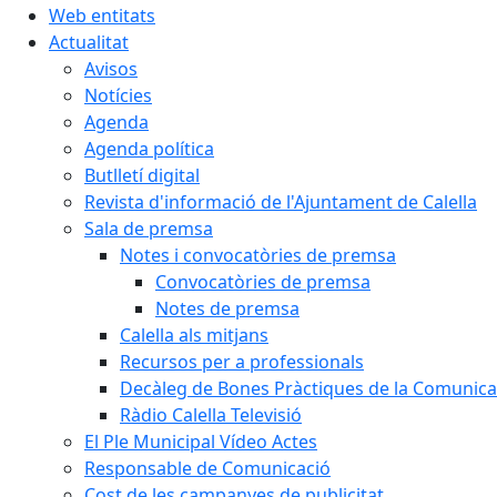
Web entitats
Actualitat
Avisos
Notícies
Agenda
Agenda política
Butlletí digital
Revista d'informació de l'Ajuntament de Calella
Sala de premsa
Notes i convocatòries de premsa
Convocatòries de premsa
Notes de premsa
Calella als mitjans
Recursos per a professionals
Decàleg de Bones Pràctiques de la Comunicac
Ràdio Calella Televisió
El Ple Municipal Vídeo Actes
Responsable de Comunicació
Cost de les campanyes de publicitat