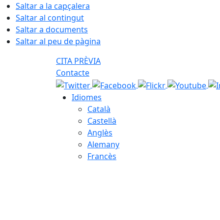
Saltar a la capçalera
Saltar al contingut
Saltar a documents
Saltar al peu de pàgina
CITA PRÈVIA
Contacte
Idiomes
Català
Castellà
Anglès
Alemany
Francès
06.08.2026 | 05:37