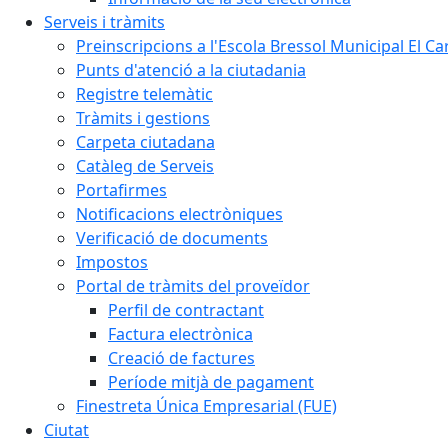
Serveis i tràmits
Preinscripcions a l'Escola Bressol Municipal El Ca
Punts d'atenció a la ciutadania
Registre telemàtic
Tràmits i gestions
Carpeta ciutadana
Catàleg de Serveis
Portafirmes
Notificacions electròniques
Verificació de documents
Impostos
Portal de tràmits del proveïdor
Perfil de contractant
Factura electrònica
Creació de factures
Període mitjà de pagament
Finestreta Única Empresarial (FUE)
Ciutat