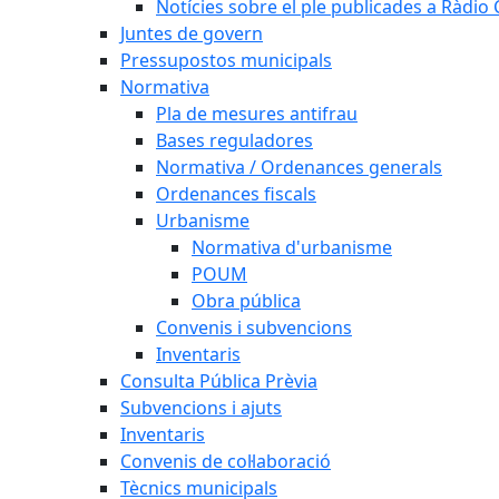
Notícies sobre el ple publicades a Ràdio C
Juntes de govern
Pressupostos municipals
Normativa
Pla de mesures antifrau
Bases reguladores
Normativa / Ordenances generals
Ordenances fiscals
Urbanisme
Normativa d'urbanisme
POUM
Obra pública
Convenis i subvencions
Inventaris
Consulta Pública Prèvia
Subvencions i ajuts
Inventaris
Convenis de col·laboració
Tècnics municipals