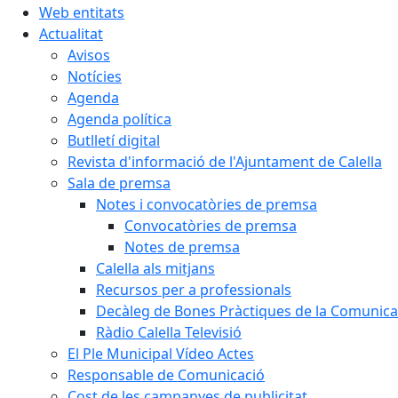
Web entitats
Actualitat
Avisos
Notícies
Agenda
Agenda política
Butlletí digital
Revista d'informació de l'Ajuntament de Calella
Sala de premsa
Notes i convocatòries de premsa
Convocatòries de premsa
Notes de premsa
Calella als mitjans
Recursos per a professionals
Decàleg de Bones Pràctiques de la Comunicac
Ràdio Calella Televisió
El Ple Municipal Vídeo Actes
Responsable de Comunicació
Cost de les campanyes de publicitat