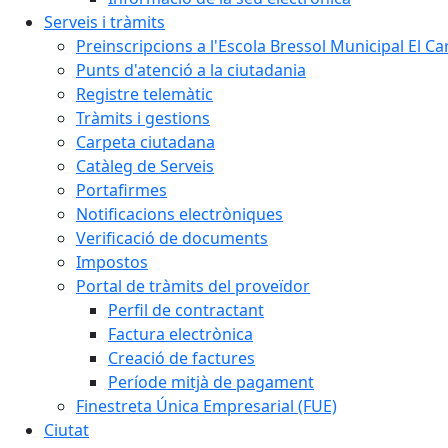
Serveis i tràmits
Preinscripcions a l'Escola Bressol Municipal El Ca
Punts d'atenció a la ciutadania
Registre telemàtic
Tràmits i gestions
Carpeta ciutadana
Catàleg de Serveis
Portafirmes
Notificacions electròniques
Verificació de documents
Impostos
Portal de tràmits del proveïdor
Perfil de contractant
Factura electrònica
Creació de factures
Període mitjà de pagament
Finestreta Única Empresarial (FUE)
Ciutat