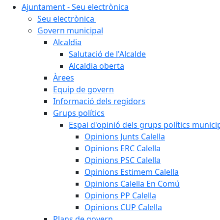
Ajuntament - Seu electrònica
Seu electrònica
Govern municipal
Alcaldia
Salutació de l'Alcalde
Alcaldia oberta
Àrees
Equip de govern
Informació dels regidors
Grups polítics
Espai d'opinió dels grups polítics munici
Opinions Junts Calella
Opinions ERC Calella
Opinions PSC Calella
Opinions Estimem Calella
Opinions Calella En Comú
Opinions PP Calella
Opinions CUP Calella
Plans de govern