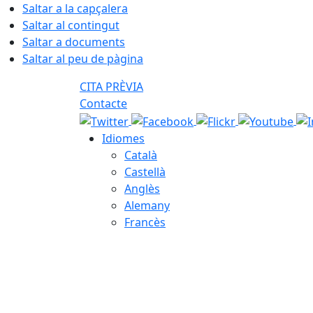
Saltar a la capçalera
Saltar al contingut
Saltar a documents
Saltar al peu de pàgina
CITA PRÈVIA
Contacte
Idiomes
Català
Castellà
Anglès
Alemany
Francès
08.08.2026 | 04:23