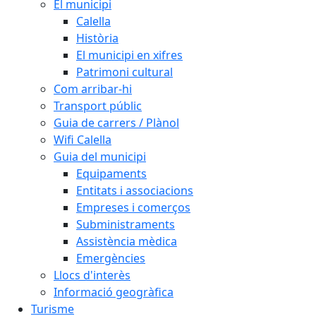
El municipi
Calella
Història
El municipi en xifres
Patrimoni cultural
Com arribar-hi
Transport públic
Guia de carrers / Plànol
Wifi Calella
Guia del municipi
Equipaments
Entitats i associacions
Empreses i comerços
Subministraments
Assistència mèdica
Emergències
Llocs d'interès
Informació geogràfica
Turisme