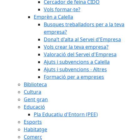
Cercador de feina CIDO
Vols formar-te?
Emprèn a Calella
Busques treballadors per a la teva
empresa?
Dona’t d'alta al Servei d'Empresa
Vols crear la teva empresa?
Valoració del Servei d'Empresa
Ajuts i subvencions a Calella
Ajuts i subvencions - Altres
Formació per a empreses
Biblioteca
Cultura
Gent gran
Educació
Pla Educatiu d'Entorn (PEE)
Esports
Habitatge
Comerç