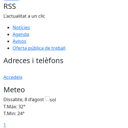
RSS
L'actualitat a un clic
Notícies
Agenda
Avisos
Oferta pública de treball
Adreces i telèfons
Accedeix
Meteo
Dissabte, 8 d’agost
D
T.Màx: 32°
T
T.Min: 24°
T
1