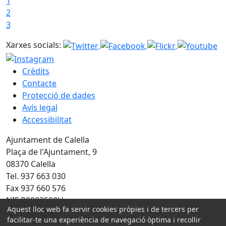
1
2
3
Xarxes socials:
Crèdits
Contacte
Protecció de dades
Avís legal
Accessibilitat
Ajuntament de Calella
Plaça de l'Ajuntament, 9
08370 Calella
Tel. 937 663 030
Fax 937 660 576
NIF P0803500H
Aquest lloc web fa servir cookies pròpies i de tercers per
facilitar-te una experiència de navegació òptima i recollir
Amb la col·laboració de: