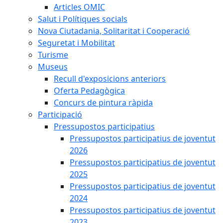
Articles OMIC
Salut i Polítiques socials
Nova Ciutadania, Solitaritat i Cooperació
Seguretat i Mobilitat
Turisme
Museus
Recull d'exposicions anteriors
Oferta Pedagògica
Concurs de pintura ràpida
Participació
Pressupostos participatius
Pressupostos participatius de joventut
2026
Pressupostos participatius de joventut
2025
Pressupostos participatius de joventut
2024
Pressupostos participatius de joventut
2023