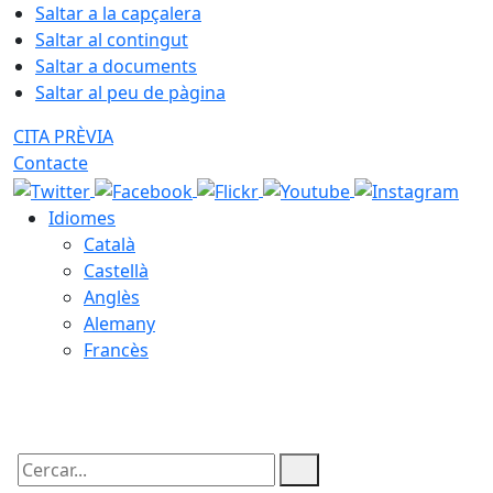
Saltar a la capçalera
Saltar al contingut
Saltar a documents
Saltar al peu de pàgina
CITA PRÈVIA
Contacte
Idiomes
Català
Castellà
Anglès
Alemany
Francès
07.08.2026 | 17:39
Cercar: