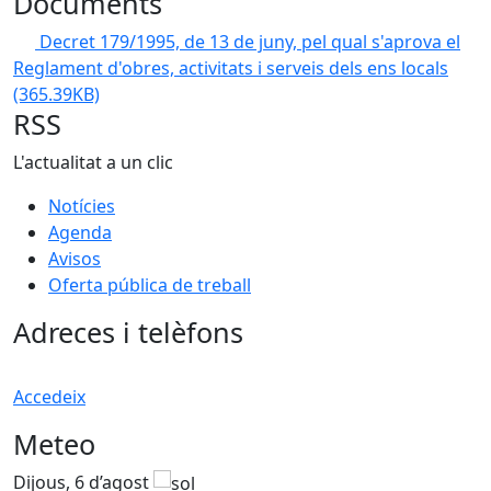
Documents
Decret 179/1995, de 13 de juny, pel qual s'aprova el
Reglament d'obres, activitats i serveis dels ens locals
(365.39KB)
RSS
L'actualitat a un clic
Notícies
Agenda
Avisos
Oferta pública de treball
Adreces i telèfons
Accedeix
Meteo
Dijous, 6 d’agost
D