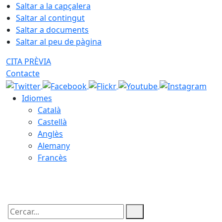
Saltar a la capçalera
Saltar al contingut
Saltar a documents
Saltar al peu de pàgina
CITA PRÈVIA
Contacte
Idiomes
Català
Castellà
Anglès
Alemany
Francès
06.08.2026 | 01:42
Cercar: