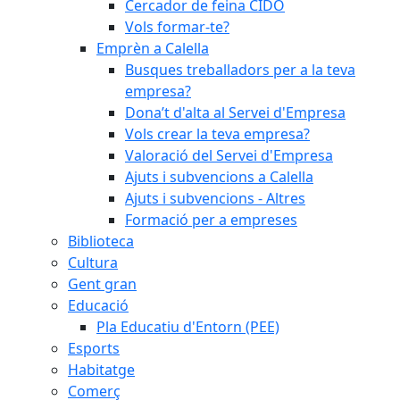
Cercador de feina CIDO
Vols formar-te?
Emprèn a Calella
Busques treballadors per a la teva
empresa?
Dona’t d'alta al Servei d'Empresa
Vols crear la teva empresa?
Valoració del Servei d'Empresa
Ajuts i subvencions a Calella
Ajuts i subvencions - Altres
Formació per a empreses
Biblioteca
Cultura
Gent gran
Educació
Pla Educatiu d'Entorn (PEE)
Esports
Habitatge
Comerç