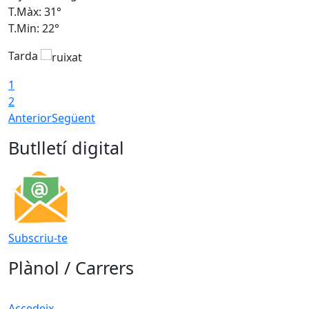
T.Màx: 31°
T
T.Min: 22°
T
Tarda
1
2
Anterior
Següent
Butlletí digital
Subscriu-te
Plànol / Carrers
Accedeix