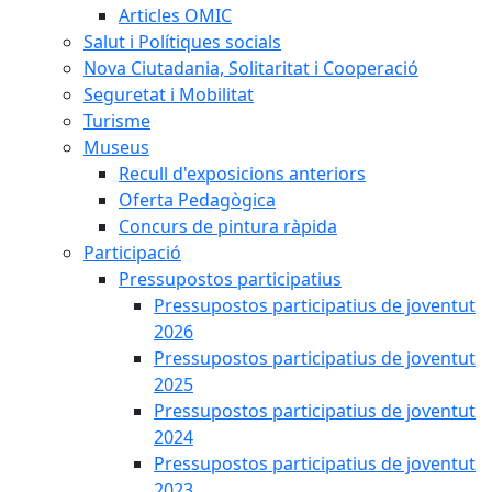
Articles OMIC
Salut i Polítiques socials
Nova Ciutadania, Solitaritat i Cooperació
Seguretat i Mobilitat
Turisme
Museus
Recull d'exposicions anteriors
Oferta Pedagògica
Concurs de pintura ràpida
Participació
Pressupostos participatius
Pressupostos participatius de joventut
2026
Pressupostos participatius de joventut
2025
Pressupostos participatius de joventut
2024
Pressupostos participatius de joventut
2023