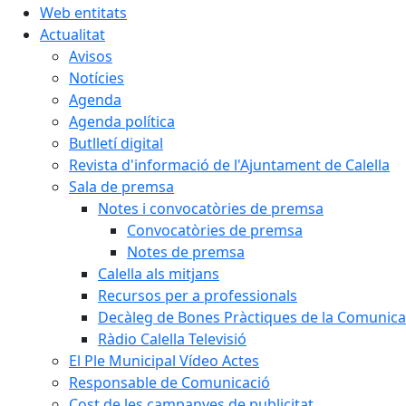
Web entitats
Actualitat
Avisos
Notícies
Agenda
Agenda política
Butlletí digital
Revista d'informació de l'Ajuntament de Calella
Sala de premsa
Notes i convocatòries de premsa
Convocatòries de premsa
Notes de premsa
Calella als mitjans
Recursos per a professionals
Decàleg de Bones Pràctiques de la Comunicac
Ràdio Calella Televisió
El Ple Municipal Vídeo Actes
Responsable de Comunicació
Cost de les campanyes de publicitat