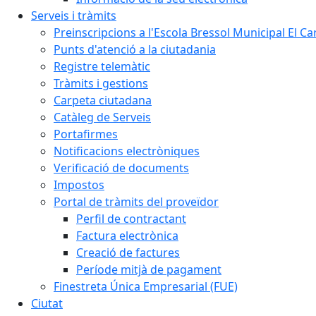
Serveis i tràmits
Preinscripcions a l'Escola Bressol Municipal El Ca
Punts d'atenció a la ciutadania
Registre telemàtic
Tràmits i gestions
Carpeta ciutadana
Catàleg de Serveis
Portafirmes
Notificacions electròniques
Verificació de documents
Impostos
Portal de tràmits del proveïdor
Perfil de contractant
Factura electrònica
Creació de factures
Període mitjà de pagament
Finestreta Única Empresarial (FUE)
Ciutat