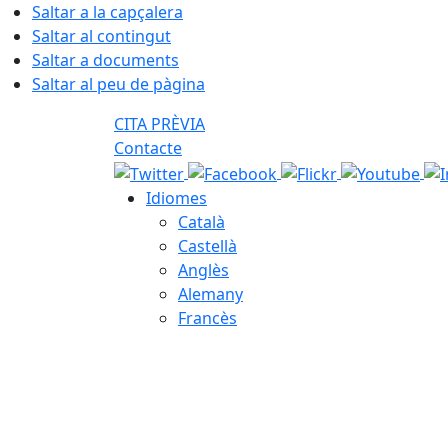
Saltar a la capçalera
Saltar al contingut
Saltar a documents
Saltar al peu de pàgina
CITA PRÈVIA
Contacte
Idiomes
Català
Castellà
Anglès
Alemany
Francès
07.08.2026 | 16:00