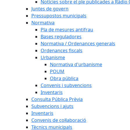
Notícies sobre el ple publicades a Ràdio C
Juntes de govern
Pressupostos municipals
Normativa
Pla de mesures antifrau
Bases reguladores
Normativa / Ordenances generals
Ordenances fiscals
Urbanisme
Normativa d'urbanisme
POUM
Obra pública
Convenis i subvencions
Inventaris
Consulta Pública Prèvia
Subvencions i ajuts
Inventaris
Convenis de col·laboració
Tècnics municipals