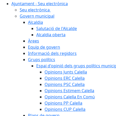
Ajuntament - Seu electrònica
Seu electrònica
Govern municipal
Alcaldia
Salutació de l'Alcalde
Alcaldia oberta
Àrees
Equip de govern
Informació dels regidors
Grups polítics
Espai d'opinió dels grups polítics munici
Opinions Junts Calella
Opinions ERC Calella
Opinions PSC Calella
Opinions Estimem Calella
Opinions Calella En Comú
Opinions PP Calella
Opinions CUP Calella
Plans de govern