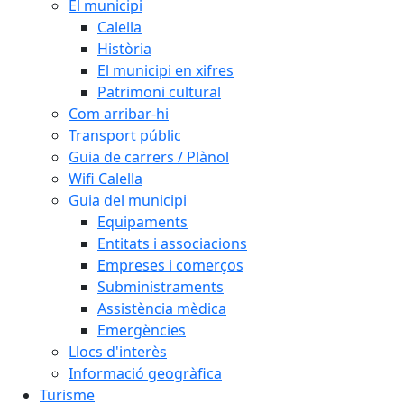
El municipi
Calella
Història
El municipi en xifres
Patrimoni cultural
Com arribar-hi
Transport públic
Guia de carrers / Plànol
Wifi Calella
Guia del municipi
Equipaments
Entitats i associacions
Empreses i comerços
Subministraments
Assistència mèdica
Emergències
Llocs d'interès
Informació geogràfica
Turisme