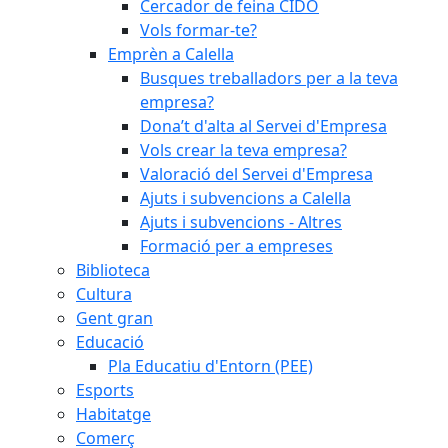
Cercador de feina CIDO
Vols formar-te?
Emprèn a Calella
Busques treballadors per a la teva
empresa?
Dona’t d'alta al Servei d'Empresa
Vols crear la teva empresa?
Valoració del Servei d'Empresa
Ajuts i subvencions a Calella
Ajuts i subvencions - Altres
Formació per a empreses
Biblioteca
Cultura
Gent gran
Educació
Pla Educatiu d'Entorn (PEE)
Esports
Habitatge
Comerç