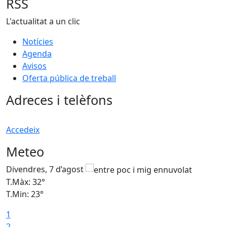
RSS
L'actualitat a un clic
Notícies
Agenda
Avisos
Oferta pública de treball
Adreces i telèfons
Accedeix
Meteo
Divendres, 7 d’agost
D
T.Màx: 32°
T
T.Min: 23°
T
1
2