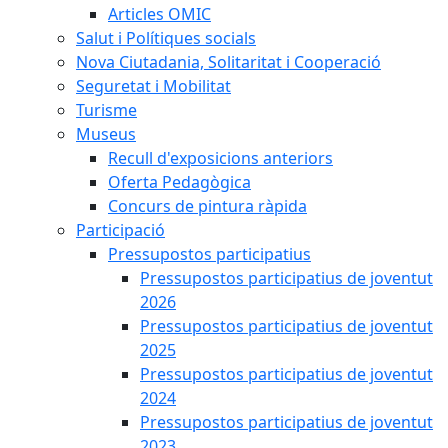
Articles OMIC
Salut i Polítiques socials
Nova Ciutadania, Solitaritat i Cooperació
Seguretat i Mobilitat
Turisme
Museus
Recull d'exposicions anteriors
Oferta Pedagògica
Concurs de pintura ràpida
Participació
Pressupostos participatius
Pressupostos participatius de joventut
2026
Pressupostos participatius de joventut
2025
Pressupostos participatius de joventut
2024
Pressupostos participatius de joventut
2023