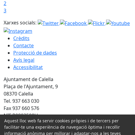
2
3
Xarxes socials:
Crèdits
Contacte
Protecció de dades
Avís legal
Accessibilitat
Ajuntament de Calella
Plaça de l'Ajuntament, 9
08370 Calella
Tel. 937 663 030
Fax 937 660 576
NIF P0803500H
Aquest lloc web fa servir cookies pròpies i de tercers per
facilitar-te una experiència de navegació òptima i recollir
Amb la col·laboració de:
informació anònima per millorar i adaptar-nos a les teves