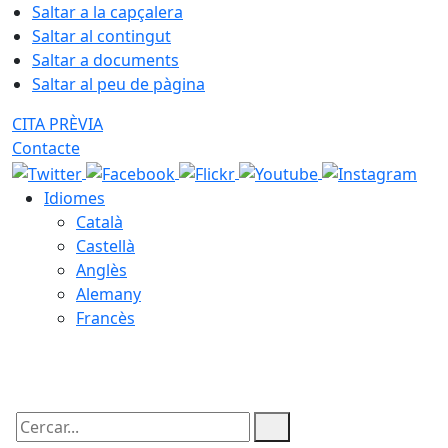
Saltar a la capçalera
Saltar al contingut
Saltar a documents
Saltar al peu de pàgina
CITA PRÈVIA
Contacte
Idiomes
Català
Castellà
Anglès
Alemany
Francès
06.08.2026 | 16:29
Cercar: