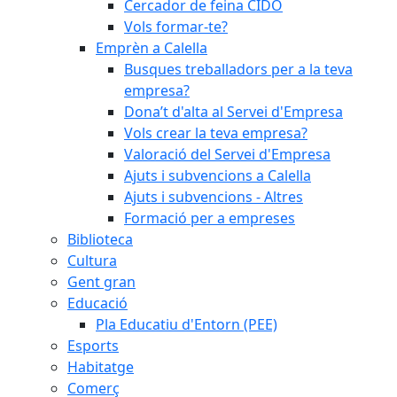
Cercador de feina CIDO
Vols formar-te?
Emprèn a Calella
Busques treballadors per a la teva
empresa?
Dona’t d'alta al Servei d'Empresa
Vols crear la teva empresa?
Valoració del Servei d'Empresa
Ajuts i subvencions a Calella
Ajuts i subvencions - Altres
Formació per a empreses
Biblioteca
Cultura
Gent gran
Educació
Pla Educatiu d'Entorn (PEE)
Esports
Habitatge
Comerç