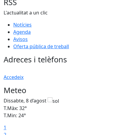
RSS
L'actualitat a un clic
Notícies
Agenda
Avisos
Oferta pública de treball
Adreces i telèfons
Accedeix
Meteo
Dissabte, 8 d’agost
D
T.Màx: 32°
T
T.Min: 24°
T
1
2