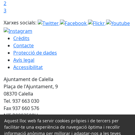
2
3
Xarxes socials:
Crèdits
Contacte
Protecció de dades
Avís legal
Accessibilitat
Ajuntament de Calella
Plaça de l'Ajuntament, 9
08370 Calella
Tel. 937 663 030
Fax 937 660 576
NIF P0803500H
Aquest lloc web fa servir cookies pròpies i de tercers per
facilitar-te una experiència de navegació òptima i recollir
Amb la col·laboració de:
informació anònima per millorar i adaptar-nos a les teves