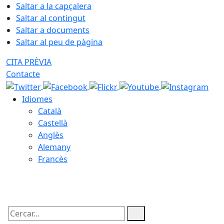
Saltar a la capçalera
Saltar al contingut
Saltar a documents
Saltar al peu de pàgina
CITA PRÈVIA
Contacte
Idiomes
Català
Castellà
Anglès
Alemany
Francès
08.08.2026 | 09:00
Cercar: