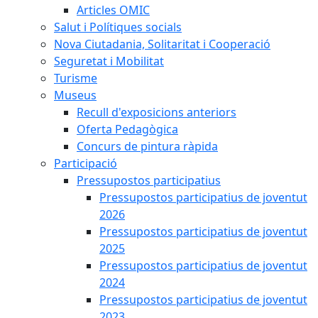
Articles OMIC
Salut i Polítiques socials
Nova Ciutadania, Solitaritat i Cooperació
Seguretat i Mobilitat
Turisme
Museus
Recull d'exposicions anteriors
Oferta Pedagògica
Concurs de pintura ràpida
Participació
Pressupostos participatius
Pressupostos participatius de joventut
2026
Pressupostos participatius de joventut
2025
Pressupostos participatius de joventut
2024
Pressupostos participatius de joventut
2023