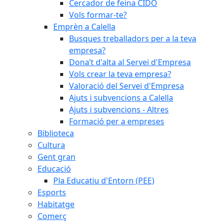
Cercador de feina CIDO
Vols formar-te?
Emprèn a Calella
Busques treballadors per a la teva
empresa?
Dona’t d'alta al Servei d'Empresa
Vols crear la teva empresa?
Valoració del Servei d'Empresa
Ajuts i subvencions a Calella
Ajuts i subvencions - Altres
Formació per a empreses
Biblioteca
Cultura
Gent gran
Educació
Pla Educatiu d'Entorn (PEE)
Esports
Habitatge
Comerç