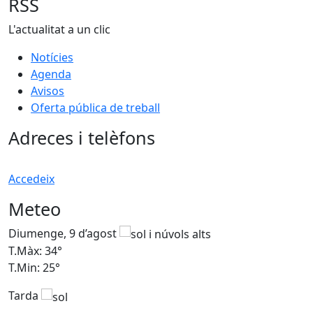
RSS
L'actualitat a un clic
Notícies
Agenda
Avisos
Oferta pública de treball
Adreces i telèfons
Accedeix
Meteo
Diumenge, 9 d’agost
D
T.Màx: 34°
T
T.Min: 25°
T
Tarda
T