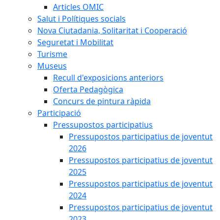
Articles OMIC
Salut i Polítiques socials
Nova Ciutadania, Solitaritat i Cooperació
Seguretat i Mobilitat
Turisme
Museus
Recull d'exposicions anteriors
Oferta Pedagògica
Concurs de pintura ràpida
Participació
Pressupostos participatius
Pressupostos participatius de joventut
2026
Pressupostos participatius de joventut
2025
Pressupostos participatius de joventut
2024
Pressupostos participatius de joventut
2023