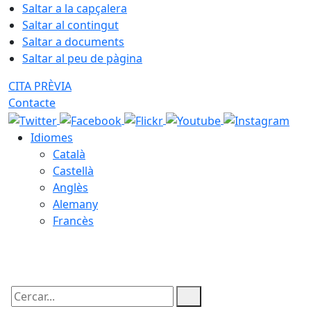
Saltar a la capçalera
Saltar al contingut
Saltar a documents
Saltar al peu de pàgina
CITA PRÈVIA
Contacte
Idiomes
Català
Castellà
Anglès
Alemany
Francès
08.08.2026 | 15:08
Cercar: