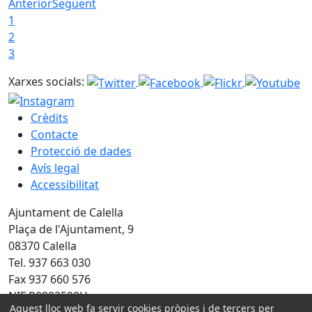
Anterior
Següent
1
2
3
Xarxes socials:
Crèdits
Contacte
Protecció de dades
Avís legal
Accessibilitat
Ajuntament de Calella
Plaça de l'Ajuntament, 9
08370 Calella
Tel. 937 663 030
Fax 937 660 576
NIF P0803500H
Aquest lloc web fa servir cookies pròpies i de tercers per