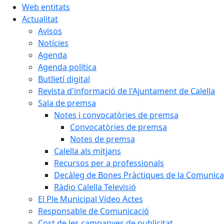
Web entitats
Actualitat
Avisos
Notícies
Agenda
Agenda política
Butlletí digital
Revista d'informació de l'Ajuntament de Calella
Sala de premsa
Notes i convocatòries de premsa
Convocatòries de premsa
Notes de premsa
Calella als mitjans
Recursos per a professionals
Decàleg de Bones Pràctiques de la Comunicac
Ràdio Calella Televisió
El Ple Municipal Vídeo Actes
Responsable de Comunicació
Cost de les campanyes de publicitat