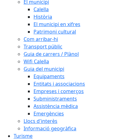
El municipi
Calella
Història
El municipi en xifres
Patrimoni cultural
Com arribar-hi
Transport públic
Guia de carrers / Plànol
Wifi Calella
Guia del municipi
Equipaments
Entitats i associacions
Empreses i comerços
Subministraments
Assistència mèdica
Emergències
Llocs d'interès
Informació geogràfica
Turisme