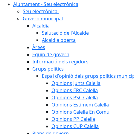
Ajuntament - Seu electrònica
Seu electrònica
Govern municipal
Alcaldia
Salutació de l'Alcalde
Alcaldia oberta
Àrees
Equip de govern
Informació dels regidors
Grups polítics
Espai d'opinió dels grups polítics munici
Opinions Junts Calella
Opinions ERC Calella
Opinions PSC Calella
Opinions Estimem Calella
Opinions Calella En Comú
Opinions PP Calella
Opinions CUP Calella
Plans de govern