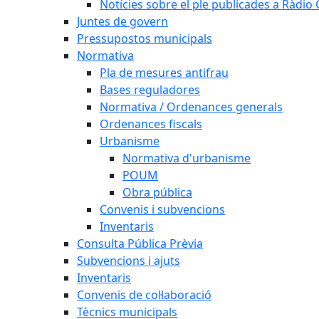
Notícies sobre el ple publicades a Ràdio C
Juntes de govern
Pressupostos municipals
Normativa
Pla de mesures antifrau
Bases reguladores
Normativa / Ordenances generals
Ordenances fiscals
Urbanisme
Normativa d'urbanisme
POUM
Obra pública
Convenis i subvencions
Inventaris
Consulta Pública Prèvia
Subvencions i ajuts
Inventaris
Convenis de col·laboració
Tècnics municipals