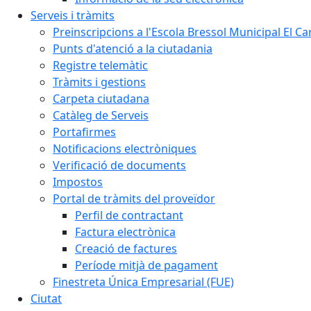
Serveis i tràmits
Preinscripcions a l'Escola Bressol Municipal El Ca
Punts d'atenció a la ciutadania
Registre telemàtic
Tràmits i gestions
Carpeta ciutadana
Catàleg de Serveis
Portafirmes
Notificacions electròniques
Verificació de documents
Impostos
Portal de tràmits del proveïdor
Perfil de contractant
Factura electrònica
Creació de factures
Període mitjà de pagament
Finestreta Única Empresarial (FUE)
Ciutat