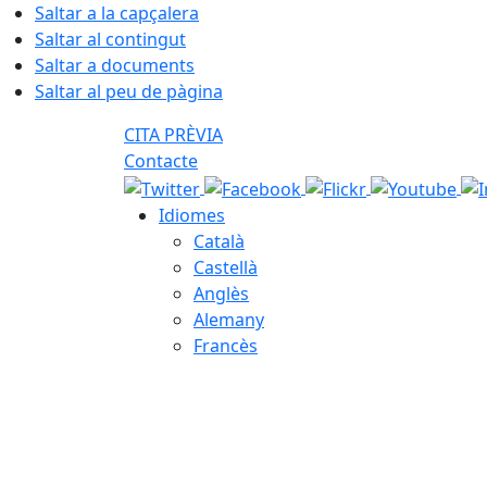
Saltar a la capçalera
Saltar al contingut
Saltar a documents
Saltar al peu de pàgina
CITA PRÈVIA
Contacte
Idiomes
Català
Castellà
Anglès
Alemany
Francès
07.08.2026 | 20:26