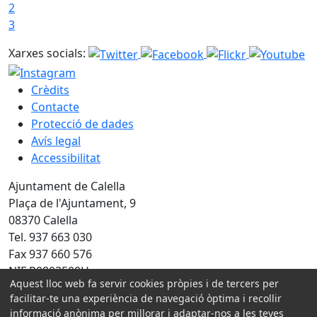
2
3
Xarxes socials:
Crèdits
Contacte
Protecció de dades
Avís legal
Accessibilitat
Ajuntament de Calella
Plaça de l'Ajuntament, 9
08370 Calella
Tel. 937 663 030
Fax 937 660 576
NIF P0803500H
Aquest lloc web fa servir cookies pròpies i de tercers per
facilitar-te una experiència de navegació òptima i recollir
Amb la col·laboració de:
informació anònima per millorar i adaptar-nos a les teves