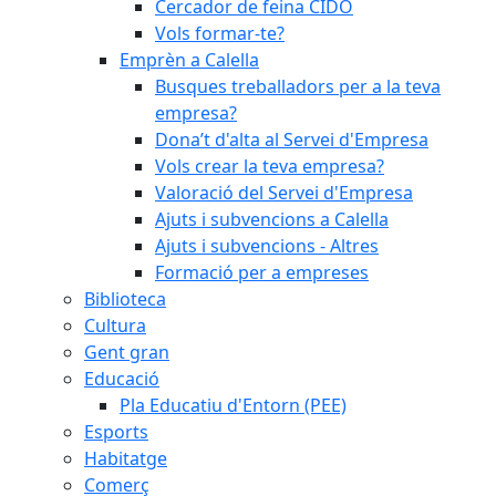
Cercador de feina CIDO
Vols formar-te?
Emprèn a Calella
Busques treballadors per a la teva
empresa?
Dona’t d'alta al Servei d'Empresa
Vols crear la teva empresa?
Valoració del Servei d'Empresa
Ajuts i subvencions a Calella
Ajuts i subvencions - Altres
Formació per a empreses
Biblioteca
Cultura
Gent gran
Educació
Pla Educatiu d'Entorn (PEE)
Esports
Habitatge
Comerç