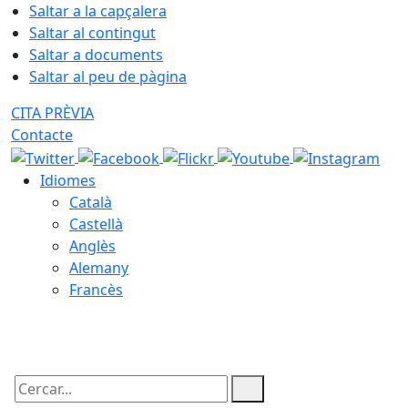
Saltar a la capçalera
Saltar al contingut
Saltar a documents
Saltar al peu de pàgina
CITA PRÈVIA
Contacte
Idiomes
Català
Castellà
Anglès
Alemany
Francès
08.08.2026 | 07:17
Cercar: