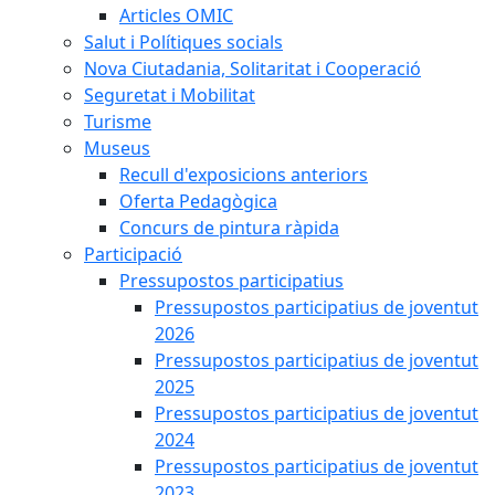
Articles OMIC
Salut i Polítiques socials
Nova Ciutadania, Solitaritat i Cooperació
Seguretat i Mobilitat
Turisme
Museus
Recull d'exposicions anteriors
Oferta Pedagògica
Concurs de pintura ràpida
Participació
Pressupostos participatius
Pressupostos participatius de joventut
2026
Pressupostos participatius de joventut
2025
Pressupostos participatius de joventut
2024
Pressupostos participatius de joventut
2023