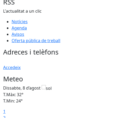
RSS
L'actualitat a un clic
Notícies
Agenda
Avisos
Oferta pública de treball
Adreces i telèfons
Accedeix
Meteo
Dissabte, 8 d’agost
D
T.Màx: 32°
T
T.Min: 24°
T
1
2