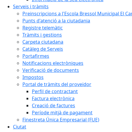
Serveis i tràmits
Preinscripcions a l'Escola Bressol Municipal El Ca
Punts d'atenció a la ciutadania
Registre telemàtic
Tràmits i gestions
Carpeta ciutadana
Catàleg de Serveis
Portafirmes
Notificacions electròniques
Verificació de documents
Impostos
Portal de tràmits del proveïdor
Perfil de contractant
Factura electrònica
Creació de factures
Període mitjà de pagament
Finestreta Única Empresarial (FUE)
Ciutat