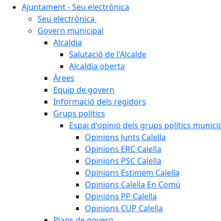
Ajuntament - Seu electrònica
Seu electrònica
Govern municipal
Alcaldia
Salutació de l'Alcalde
Alcaldia oberta
Àrees
Equip de govern
Informació dels regidors
Grups polítics
Espai d'opinió dels grups polítics munici
Opinions Junts Calella
Opinions ERC Calella
Opinions PSC Calella
Opinions Estimem Calella
Opinions Calella En Comú
Opinions PP Calella
Opinions CUP Calella
Plans de govern