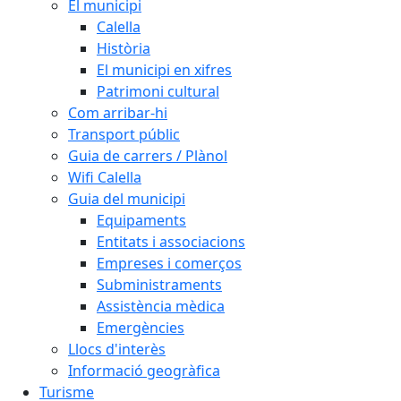
El municipi
Calella
Història
El municipi en xifres
Patrimoni cultural
Com arribar-hi
Transport públic
Guia de carrers / Plànol
Wifi Calella
Guia del municipi
Equipaments
Entitats i associacions
Empreses i comerços
Subministraments
Assistència mèdica
Emergències
Llocs d'interès
Informació geogràfica
Turisme