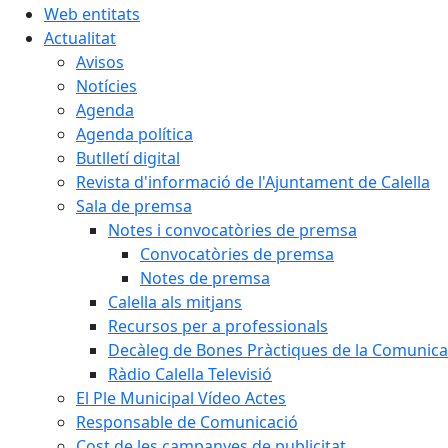
Web entitats
Actualitat
Avisos
Notícies
Agenda
Agenda política
Butlletí digital
Revista d'informació de l'Ajuntament de Calella
Sala de premsa
Notes i convocatòries de premsa
Convocatòries de premsa
Notes de premsa
Calella als mitjans
Recursos per a professionals
Decàleg de Bones Pràctiques de la Comunicac
Ràdio Calella Televisió
El Ple Municipal Vídeo Actes
Responsable de Comunicació
Cost de les campanyes de publicitat