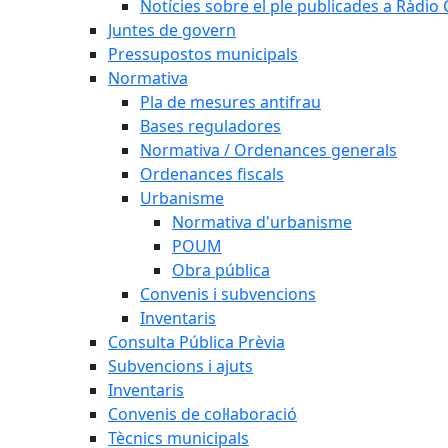
Notícies sobre el ple publicades a Ràdio C
Juntes de govern
Pressupostos municipals
Normativa
Pla de mesures antifrau
Bases reguladores
Normativa / Ordenances generals
Ordenances fiscals
Urbanisme
Normativa d'urbanisme
POUM
Obra pública
Convenis i subvencions
Inventaris
Consulta Pública Prèvia
Subvencions i ajuts
Inventaris
Convenis de col·laboració
Tècnics municipals