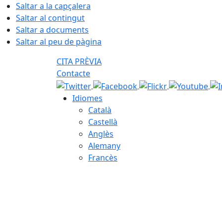
Saltar a la capçalera
Saltar al contingut
Saltar a documents
Saltar al peu de pàgina
CITA PRÈVIA
Contacte
Idiomes
Català
Castellà
Anglès
Alemany
Francès
07.08.2026 | 06:50