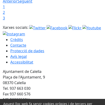
Anterior
Següent
1
2
3
Xarxes socials:
Crèdits
Contacte
Protecció de dades
Avís legal
Accessibilitat
Ajuntament de Calella
Plaça de l'Ajuntament, 9
08370 Calella
Tel. 937 663 030
Fax 937 660 576
NIF P0803500H
Aquest lloc web fa servir cookies pròpies i de tercers per