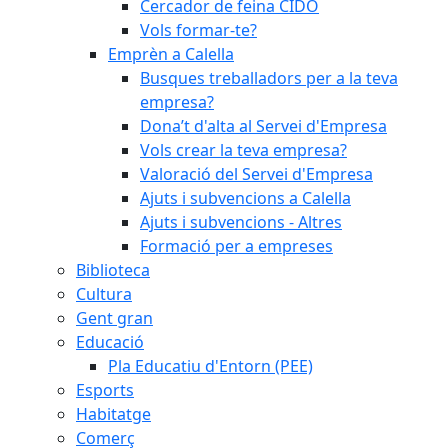
Cercador de feina CIDO
Vols formar-te?
Emprèn a Calella
Busques treballadors per a la teva
empresa?
Dona’t d'alta al Servei d'Empresa
Vols crear la teva empresa?
Valoració del Servei d'Empresa
Ajuts i subvencions a Calella
Ajuts i subvencions - Altres
Formació per a empreses
Biblioteca
Cultura
Gent gran
Educació
Pla Educatiu d'Entorn (PEE)
Esports
Habitatge
Comerç