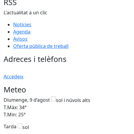
RSS
L'actualitat a un clic
Notícies
Agenda
Avisos
Oferta pública de treball
Adreces i telèfons
Accedeix
Meteo
Diumenge, 9 d’agost
D
T.Màx: 34°
T
T.Min: 25°
T
Tarda
T