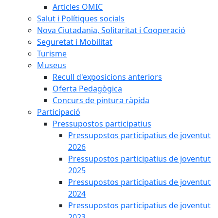
Articles OMIC
Salut i Polítiques socials
Nova Ciutadania, Solitaritat i Cooperació
Seguretat i Mobilitat
Turisme
Museus
Recull d'exposicions anteriors
Oferta Pedagògica
Concurs de pintura ràpida
Participació
Pressupostos participatius
Pressupostos participatius de joventut
2026
Pressupostos participatius de joventut
2025
Pressupostos participatius de joventut
2024
Pressupostos participatius de joventut
2023