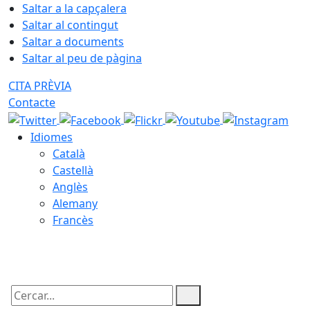
Saltar a la capçalera
Saltar al contingut
Saltar a documents
Saltar al peu de pàgina
CITA PRÈVIA
Contacte
Idiomes
Català
Castellà
Anglès
Alemany
Francès
09.08.2026 | 00:55
Cercar: