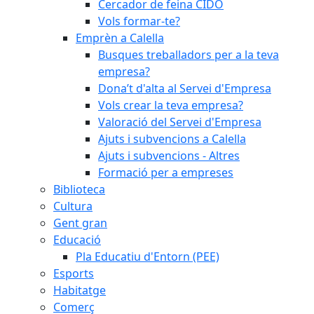
Cercador de feina CIDO
Vols formar-te?
Emprèn a Calella
Busques treballadors per a la teva
empresa?
Dona’t d'alta al Servei d'Empresa
Vols crear la teva empresa?
Valoració del Servei d'Empresa
Ajuts i subvencions a Calella
Ajuts i subvencions - Altres
Formació per a empreses
Biblioteca
Cultura
Gent gran
Educació
Pla Educatiu d'Entorn (PEE)
Esports
Habitatge
Comerç