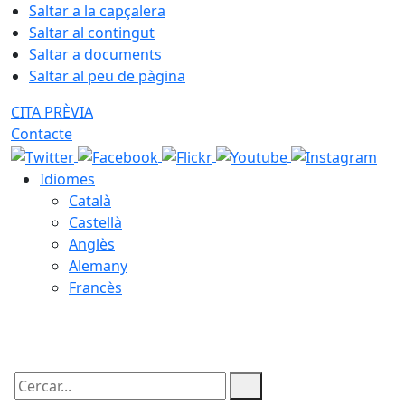
Saltar a la capçalera
Saltar al contingut
Saltar a documents
Saltar al peu de pàgina
CITA PRÈVIA
Contacte
Idiomes
Català
Castellà
Anglès
Alemany
Francès
09.08.2026 | 13:33
Cercar: