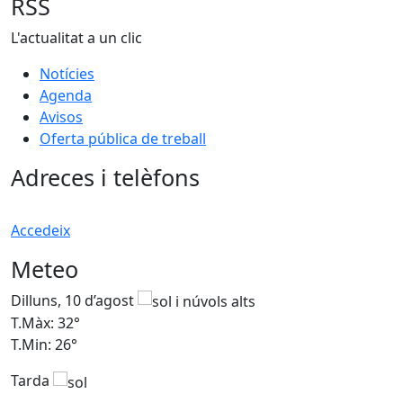
RSS
L'actualitat a un clic
Notícies
Agenda
Avisos
Oferta pública de treball
Adreces i telèfons
Accedeix
Meteo
Dilluns, 10 d’agost
D
T.Màx: 32°
T
T.Min: 26°
T
Tarda
T