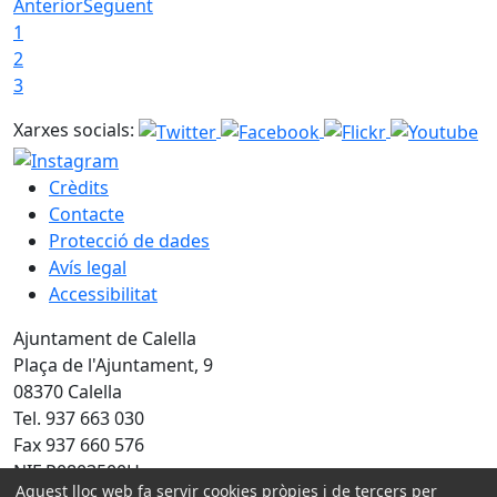
Anterior
Següent
1
2
3
Xarxes socials:
Crèdits
Contacte
Protecció de dades
Avís legal
Accessibilitat
Ajuntament de Calella
Plaça de l'Ajuntament, 9
08370 Calella
Tel. 937 663 030
Fax 937 660 576
NIF P0803500H
Aquest lloc web fa servir cookies pròpies i de tercers per