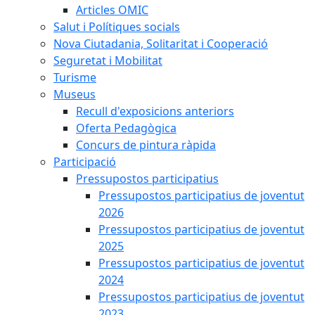
Articles OMIC
Salut i Polítiques socials
Nova Ciutadania, Solitaritat i Cooperació
Seguretat i Mobilitat
Turisme
Museus
Recull d'exposicions anteriors
Oferta Pedagògica
Concurs de pintura ràpida
Participació
Pressupostos participatius
Pressupostos participatius de joventut
2026
Pressupostos participatius de joventut
2025
Pressupostos participatius de joventut
2024
Pressupostos participatius de joventut
2023