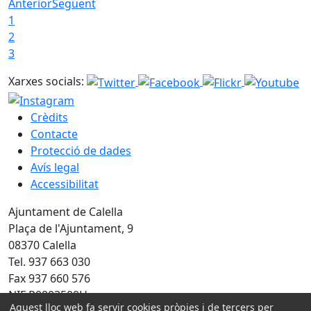
Anterior
Següent
1
2
3
Xarxes socials:
Crèdits
Contacte
Protecció de dades
Avís legal
Accessibilitat
Ajuntament de Calella
Plaça de l'Ajuntament, 9
08370 Calella
Tel. 937 663 030
Fax 937 660 576
NIF P0803500H
Aquest lloc web fa servir cookies pròpies i de tercers per