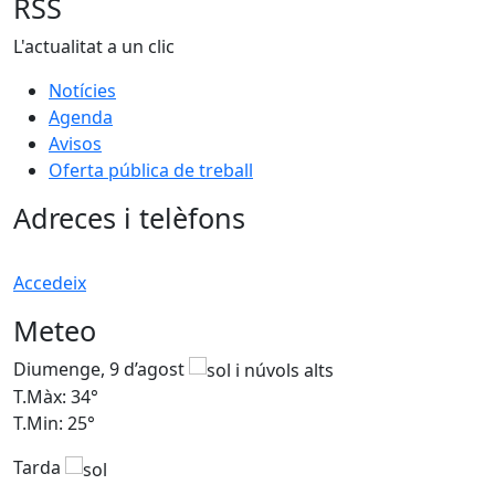
RSS
L'actualitat a un clic
Notícies
Agenda
Avisos
Oferta pública de treball
Adreces i telèfons
Accedeix
Meteo
Diumenge, 9 d’agost
D
T.Màx: 34°
T
T.Min: 25°
T
Tarda
T