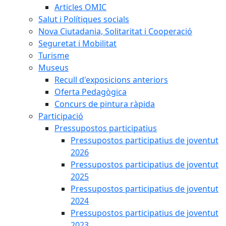
Articles OMIC
Salut i Polítiques socials
Nova Ciutadania, Solitaritat i Cooperació
Seguretat i Mobilitat
Turisme
Museus
Recull d'exposicions anteriors
Oferta Pedagògica
Concurs de pintura ràpida
Participació
Pressupostos participatius
Pressupostos participatius de joventut
2026
Pressupostos participatius de joventut
2025
Pressupostos participatius de joventut
2024
Pressupostos participatius de joventut
2023