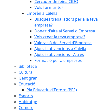
Cercador de feina CIDO
Vols formar-te?
Emprèn a Calella
Busques treballadors per a la teva
empresa?
Dona’t d'alta al Servei d'Empresa
Vols crear la teva empresa?
Valoració del Servei d'Empresa
Ajuts i subvencions a Calella
Ajuts i subvencions - Altres
Formació per a empreses
Biblioteca
Cultura
Gent gran
Educació
Pla Educatiu d'Entorn (PEE)
Esports
Habitatge
Comerç