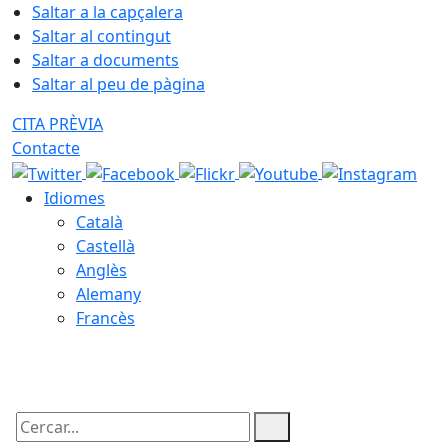
Saltar a la capçalera
Saltar al contingut
Saltar a documents
Saltar al peu de pàgina
CITA PRÈVIA
Contacte
Idiomes
Català
Castellà
Anglès
Alemany
Francès
09.08.2026 | 10:52
Cercar: