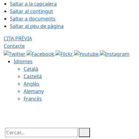
Saltar a la capçalera
Saltar al contingut
Saltar a documents
Saltar al peu de pàgina
CITA PRÈVIA
Contacte
Idiomes
Català
Castellà
Anglès
Alemany
Francès
08.08.2026 | 17:46
Cercar: