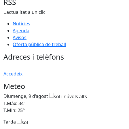
RSS
L'actualitat a un clic
Notícies
Agenda
Avisos
Oferta pública de treball
Adreces i telèfons
Accedeix
Meteo
Diumenge, 9 d’agost
D
T.Màx: 34°
T
T.Min: 25°
T
Tarda
T