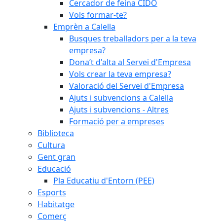
Cercador de feina CIDO
Vols formar-te?
Emprèn a Calella
Busques treballadors per a la teva
empresa?
Dona’t d'alta al Servei d'Empresa
Vols crear la teva empresa?
Valoració del Servei d'Empresa
Ajuts i subvencions a Calella
Ajuts i subvencions - Altres
Formació per a empreses
Biblioteca
Cultura
Gent gran
Educació
Pla Educatiu d'Entorn (PEE)
Esports
Habitatge
Comerç