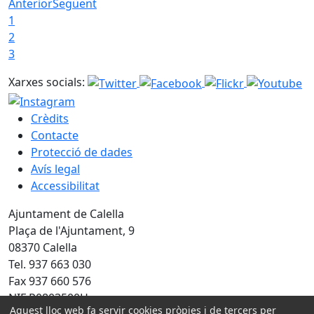
Anterior
Següent
1
2
3
Xarxes socials:
Crèdits
Contacte
Protecció de dades
Avís legal
Accessibilitat
Ajuntament de Calella
Plaça de l'Ajuntament, 9
08370 Calella
Tel. 937 663 030
Fax 937 660 576
NIF P0803500H
Aquest lloc web fa servir cookies pròpies i de tercers per