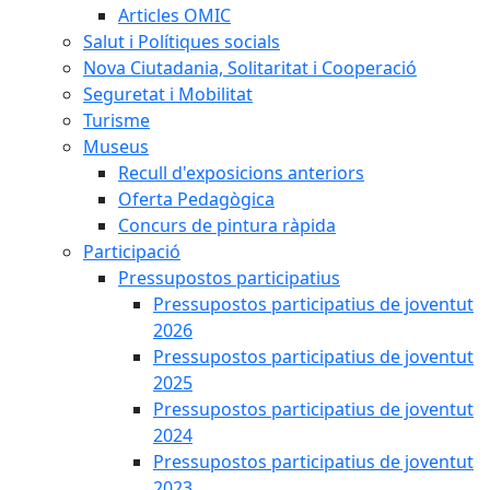
Articles OMIC
Salut i Polítiques socials
Nova Ciutadania, Solitaritat i Cooperació
Seguretat i Mobilitat
Turisme
Museus
Recull d'exposicions anteriors
Oferta Pedagògica
Concurs de pintura ràpida
Participació
Pressupostos participatius
Pressupostos participatius de joventut
2026
Pressupostos participatius de joventut
2025
Pressupostos participatius de joventut
2024
Pressupostos participatius de joventut
2023