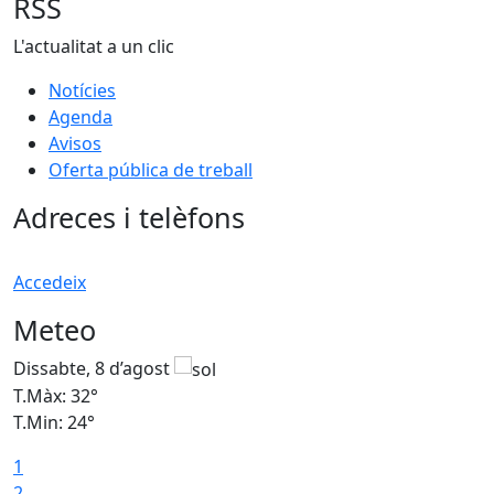
RSS
L'actualitat a un clic
Notícies
Agenda
Avisos
Oferta pública de treball
Adreces i telèfons
Accedeix
Meteo
Dissabte, 8 d’agost
D
T.Màx: 32°
T
T.Min: 24°
T
1
2