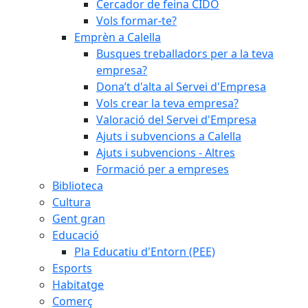
Cercador de feina CIDO
Vols formar-te?
Emprèn a Calella
Busques treballadors per a la teva
empresa?
Dona’t d'alta al Servei d'Empresa
Vols crear la teva empresa?
Valoració del Servei d'Empresa
Ajuts i subvencions a Calella
Ajuts i subvencions - Altres
Formació per a empreses
Biblioteca
Cultura
Gent gran
Educació
Pla Educatiu d'Entorn (PEE)
Esports
Habitatge
Comerç