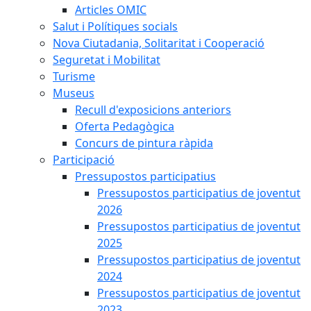
Articles OMIC
Salut i Polítiques socials
Nova Ciutadania, Solitaritat i Cooperació
Seguretat i Mobilitat
Turisme
Museus
Recull d'exposicions anteriors
Oferta Pedagògica
Concurs de pintura ràpida
Participació
Pressupostos participatius
Pressupostos participatius de joventut
2026
Pressupostos participatius de joventut
2025
Pressupostos participatius de joventut
2024
Pressupostos participatius de joventut
2023