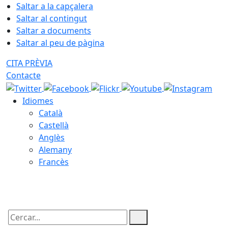
Saltar a la capçalera
Saltar al contingut
Saltar a documents
Saltar al peu de pàgina
CITA PRÈVIA
Contacte
Idiomes
Català
Castellà
Anglès
Alemany
Francès
08.08.2026 | 10:01
Cercar: