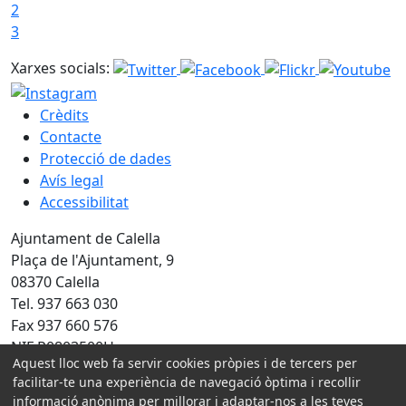
2
3
Xarxes socials:
Crèdits
Contacte
Protecció de dades
Avís legal
Accessibilitat
Ajuntament de Calella
Plaça de l'Ajuntament, 9
08370 Calella
Tel. 937 663 030
Fax 937 660 576
NIF P0803500H
Aquest lloc web fa servir cookies pròpies i de tercers per
facilitar-te una experiència de navegació òptima i recollir
Amb la col·laboració de:
informació anònima per millorar i adaptar-nos a les teves