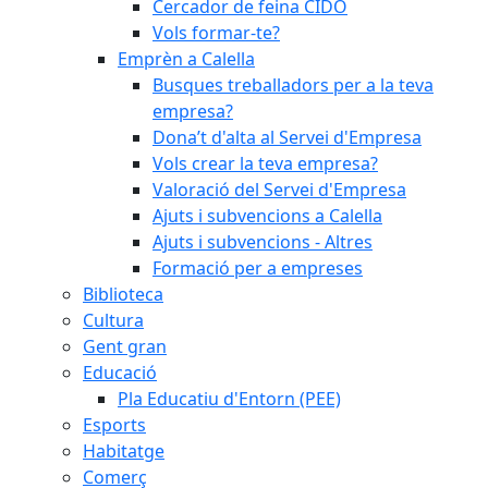
Cercador de feina CIDO
Vols formar-te?
Emprèn a Calella
Busques treballadors per a la teva
empresa?
Dona’t d'alta al Servei d'Empresa
Vols crear la teva empresa?
Valoració del Servei d'Empresa
Ajuts i subvencions a Calella
Ajuts i subvencions - Altres
Formació per a empreses
Biblioteca
Cultura
Gent gran
Educació
Pla Educatiu d'Entorn (PEE)
Esports
Habitatge
Comerç