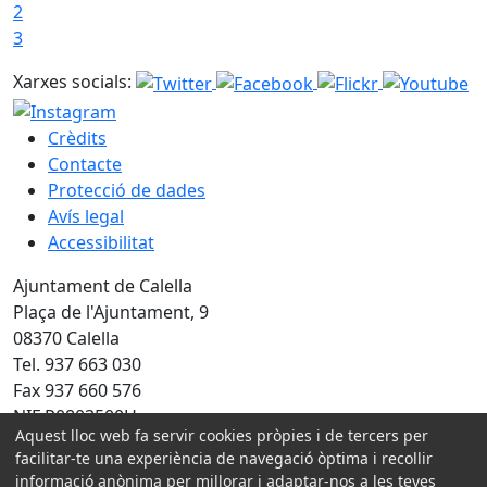
2
3
Xarxes socials:
Crèdits
Contacte
Protecció de dades
Avís legal
Accessibilitat
Ajuntament de Calella
Plaça de l'Ajuntament, 9
08370 Calella
Tel. 937 663 030
Fax 937 660 576
NIF P0803500H
Aquest lloc web fa servir cookies pròpies i de tercers per
facilitar-te una experiència de navegació òptima i recollir
Amb la col·laboració de:
informació anònima per millorar i adaptar-nos a les teves