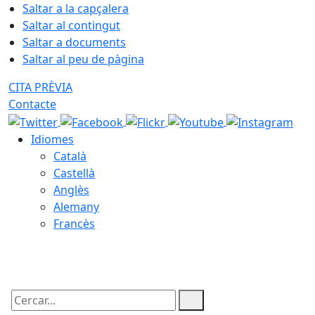
Saltar a la capçalera
Saltar al contingut
Saltar a documents
Saltar al peu de pàgina
CITA PRÈVIA
Contacte
Idiomes
Català
Castellà
Anglès
Alemany
Francès
08.08.2026 | 09:24
Cercar: