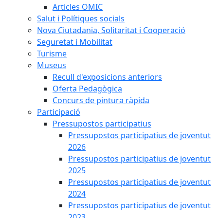
Articles OMIC
Salut i Polítiques socials
Nova Ciutadania, Solitaritat i Cooperació
Seguretat i Mobilitat
Turisme
Museus
Recull d'exposicions anteriors
Oferta Pedagògica
Concurs de pintura ràpida
Participació
Pressupostos participatius
Pressupostos participatius de joventut
2026
Pressupostos participatius de joventut
2025
Pressupostos participatius de joventut
2024
Pressupostos participatius de joventut
2023