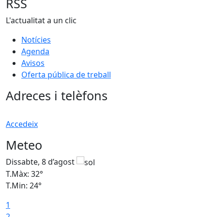
RSS
L'actualitat a un clic
Notícies
Agenda
Avisos
Oferta pública de treball
Adreces i telèfons
Accedeix
Meteo
Dissabte, 8 d’agost
D
T.Màx: 32°
T
T.Min: 24°
T
1
2