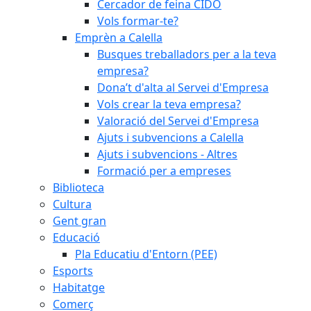
Cercador de feina CIDO
Vols formar-te?
Emprèn a Calella
Busques treballadors per a la teva
empresa?
Dona’t d'alta al Servei d'Empresa
Vols crear la teva empresa?
Valoració del Servei d'Empresa
Ajuts i subvencions a Calella
Ajuts i subvencions - Altres
Formació per a empreses
Biblioteca
Cultura
Gent gran
Educació
Pla Educatiu d'Entorn (PEE)
Esports
Habitatge
Comerç