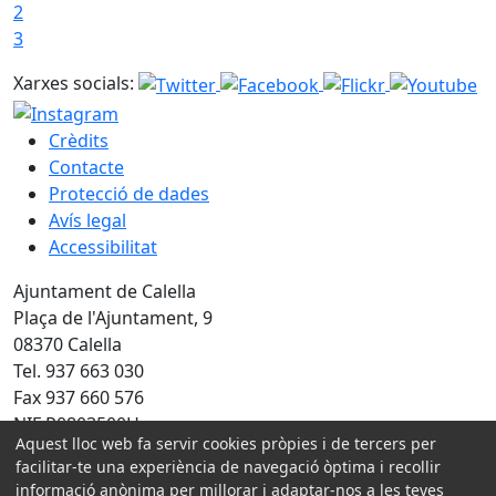
2
3
Xarxes socials:
Crèdits
Contacte
Protecció de dades
Avís legal
Accessibilitat
Ajuntament de Calella
Plaça de l'Ajuntament, 9
08370 Calella
Tel. 937 663 030
Fax 937 660 576
NIF P0803500H
Aquest lloc web fa servir cookies pròpies i de tercers per
facilitar-te una experiència de navegació òptima i recollir
Amb la col·laboració de:
informació anònima per millorar i adaptar-nos a les teves