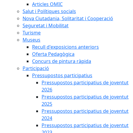
Articles OMIC
Salut i Polítiques socials
Nova Ciutadania, Solitaritat i Cooperació
Seguretat i Mobilitat
Turisme
Museus
Recull d'exposicions anteriors
Oferta Pedagògica
Concurs de pintura ràpida
Participació
Pressupostos participatius
Pressupostos participatius de joventut
2026
Pressupostos participatius de joventut
2025
Pressupostos participatius de joventut
2024
Pressupostos participatius de joventut
2023