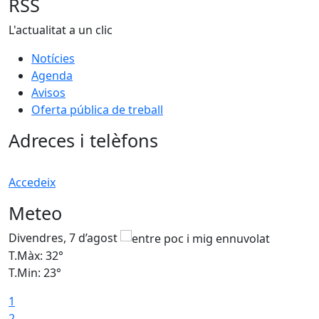
RSS
L'actualitat a un clic
Notícies
Agenda
Avisos
Oferta pública de treball
Adreces i telèfons
Accedeix
Meteo
Divendres, 7 d’agost
D
T.Màx: 32°
T
T.Min: 23°
T
1
2