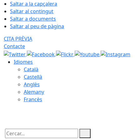
Saltar a la capçalera
Saltar al contingut
Saltar a documents
Saltar al peu de pàgina
CITA PRÈVIA
Contacte
Idiomes
Català
Castellà
Anglès
Alemany
Francès
06.08.2026 | 21:30
Cercar: