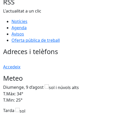
RSS
L'actualitat a un clic
Notícies
Agenda
Avisos
Oferta pública de treball
Adreces i telèfons
Accedeix
Meteo
Diumenge, 9 d’agost
D
T.Màx: 34°
T
T.Min: 25°
T
Tarda
T