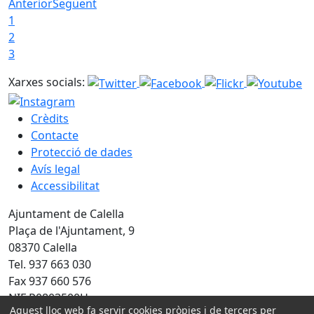
Anterior
Següent
1
2
3
Xarxes socials:
Crèdits
Contacte
Protecció de dades
Avís legal
Accessibilitat
Ajuntament de Calella
Plaça de l'Ajuntament, 9
08370 Calella
Tel. 937 663 030
Fax 937 660 576
NIF P0803500H
Aquest lloc web fa servir cookies pròpies i de tercers per