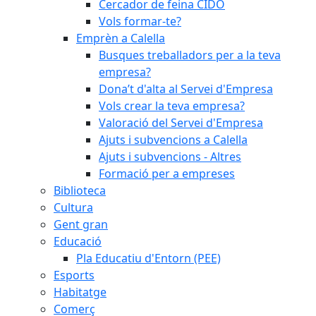
Cercador de feina CIDO
Vols formar-te?
Emprèn a Calella
Busques treballadors per a la teva
empresa?
Dona’t d'alta al Servei d'Empresa
Vols crear la teva empresa?
Valoració del Servei d'Empresa
Ajuts i subvencions a Calella
Ajuts i subvencions - Altres
Formació per a empreses
Biblioteca
Cultura
Gent gran
Educació
Pla Educatiu d'Entorn (PEE)
Esports
Habitatge
Comerç