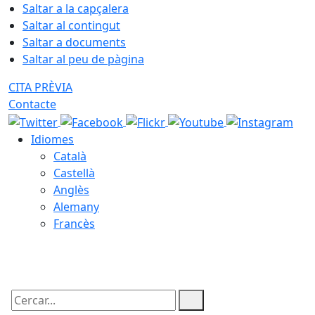
Saltar a la capçalera
Saltar al contingut
Saltar a documents
Saltar al peu de pàgina
CITA PRÈVIA
Contacte
Idiomes
Català
Castellà
Anglès
Alemany
Francès
09.08.2026 | 10:09
Cercar: