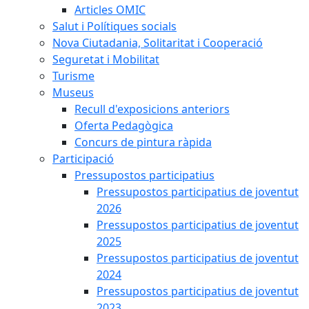
Articles OMIC
Salut i Polítiques socials
Nova Ciutadania, Solitaritat i Cooperació
Seguretat i Mobilitat
Turisme
Museus
Recull d'exposicions anteriors
Oferta Pedagògica
Concurs de pintura ràpida
Participació
Pressupostos participatius
Pressupostos participatius de joventut
2026
Pressupostos participatius de joventut
2025
Pressupostos participatius de joventut
2024
Pressupostos participatius de joventut
2023