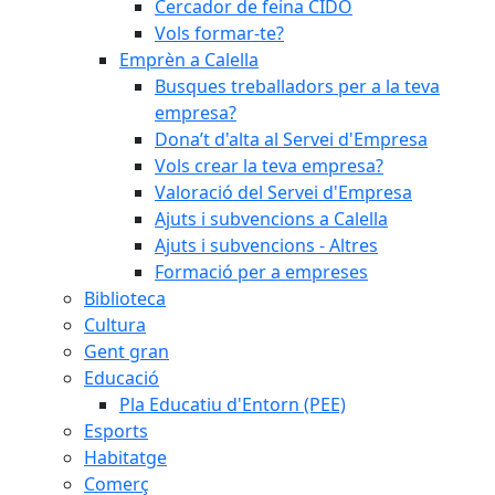
Cercador de feina CIDO
Vols formar-te?
Emprèn a Calella
Busques treballadors per a la teva
empresa?
Dona’t d'alta al Servei d'Empresa
Vols crear la teva empresa?
Valoració del Servei d'Empresa
Ajuts i subvencions a Calella
Ajuts i subvencions - Altres
Formació per a empreses
Biblioteca
Cultura
Gent gran
Educació
Pla Educatiu d'Entorn (PEE)
Esports
Habitatge
Comerç