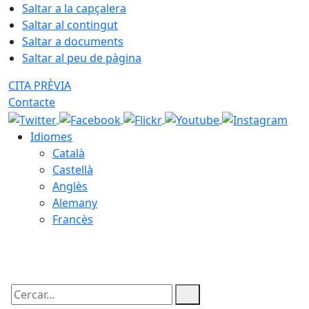
Saltar a la capçalera
Saltar al contingut
Saltar a documents
Saltar al peu de pàgina
CITA PRÈVIA
Contacte
Idiomes
Català
Castellà
Anglès
Alemany
Francès
07.08.2026 | 11:48
Cercar: