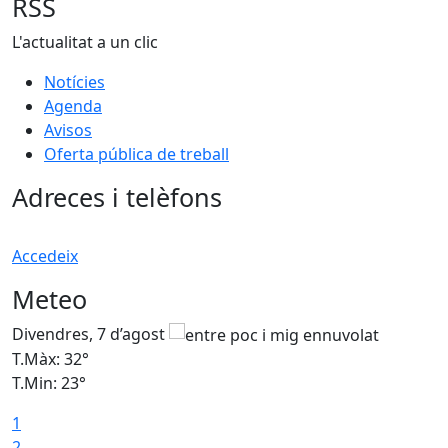
RSS
L'actualitat a un clic
Notícies
Agenda
Avisos
Oferta pública de treball
Adreces i telèfons
Accedeix
Meteo
Divendres, 7 d’agost
D
T.Màx: 32°
T
T.Min: 23°
T
1
2