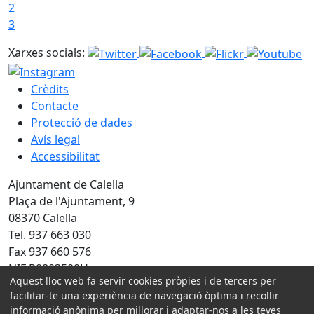
2
3
Xarxes socials:
Crèdits
Contacte
Protecció de dades
Avís legal
Accessibilitat
Ajuntament de Calella
Plaça de l'Ajuntament, 9
08370 Calella
Tel. 937 663 030
Fax 937 660 576
NIF P0803500H
Aquest lloc web fa servir cookies pròpies i de tercers per
facilitar-te una experiència de navegació òptima i recollir
Amb la col·laboració de:
informació anònima per millorar i adaptar-nos a les teves