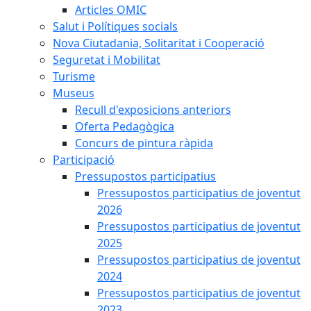
Articles OMIC
Salut i Polítiques socials
Nova Ciutadania, Solitaritat i Cooperació
Seguretat i Mobilitat
Turisme
Museus
Recull d'exposicions anteriors
Oferta Pedagògica
Concurs de pintura ràpida
Participació
Pressupostos participatius
Pressupostos participatius de joventut
2026
Pressupostos participatius de joventut
2025
Pressupostos participatius de joventut
2024
Pressupostos participatius de joventut
2023