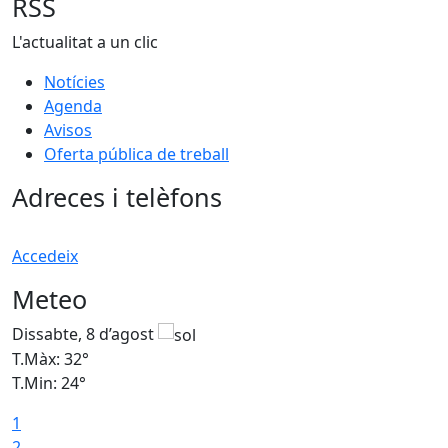
RSS
L'actualitat a un clic
Notícies
Agenda
Avisos
Oferta pública de treball
Adreces i telèfons
Accedeix
Meteo
Dissabte, 8 d’agost
D
T.Màx: 32°
T
T.Min: 24°
T
1
2