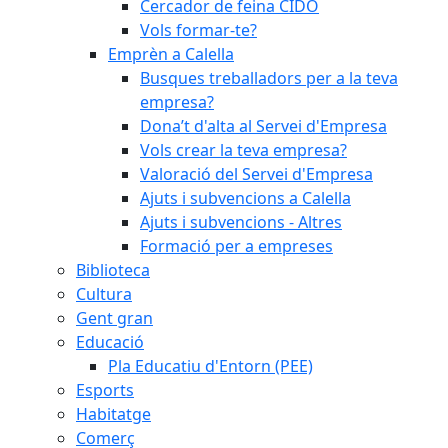
Cercador de feina CIDO
Vols formar-te?
Emprèn a Calella
Busques treballadors per a la teva
empresa?
Dona’t d'alta al Servei d'Empresa
Vols crear la teva empresa?
Valoració del Servei d'Empresa
Ajuts i subvencions a Calella
Ajuts i subvencions - Altres
Formació per a empreses
Biblioteca
Cultura
Gent gran
Educació
Pla Educatiu d'Entorn (PEE)
Esports
Habitatge
Comerç