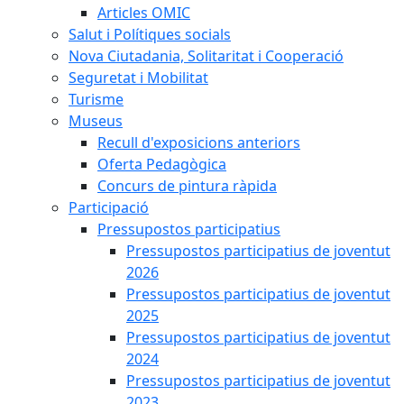
Articles OMIC
Salut i Polítiques socials
Nova Ciutadania, Solitaritat i Cooperació
Seguretat i Mobilitat
Turisme
Museus
Recull d'exposicions anteriors
Oferta Pedagògica
Concurs de pintura ràpida
Participació
Pressupostos participatius
Pressupostos participatius de joventut
2026
Pressupostos participatius de joventut
2025
Pressupostos participatius de joventut
2024
Pressupostos participatius de joventut
2023