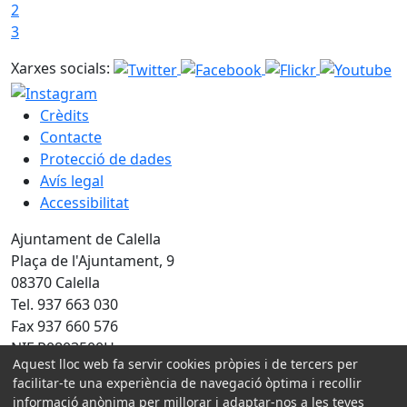
2
3
Xarxes socials:
Crèdits
Contacte
Protecció de dades
Avís legal
Accessibilitat
Ajuntament de Calella
Plaça de l'Ajuntament, 9
08370 Calella
Tel. 937 663 030
Fax 937 660 576
NIF P0803500H
Aquest lloc web fa servir cookies pròpies i de tercers per
facilitar-te una experiència de navegació òptima i recollir
Amb la col·laboració de:
informació anònima per millorar i adaptar-nos a les teves