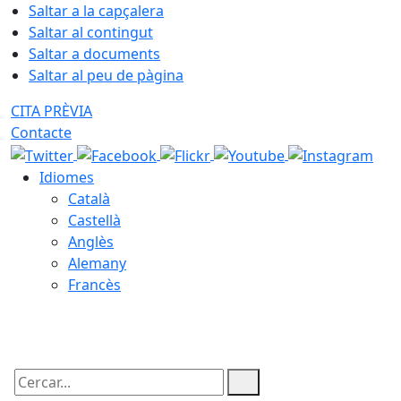
Saltar a la capçalera
Saltar al contingut
Saltar a documents
Saltar al peu de pàgina
CITA PRÈVIA
Contacte
Idiomes
Català
Castellà
Anglès
Alemany
Francès
07.08.2026 | 21:49
Cercar: