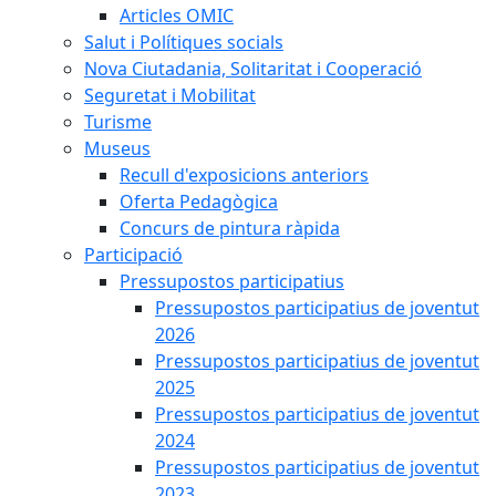
Articles OMIC
Salut i Polítiques socials
Nova Ciutadania, Solitaritat i Cooperació
Seguretat i Mobilitat
Turisme
Museus
Recull d'exposicions anteriors
Oferta Pedagògica
Concurs de pintura ràpida
Participació
Pressupostos participatius
Pressupostos participatius de joventut
2026
Pressupostos participatius de joventut
2025
Pressupostos participatius de joventut
2024
Pressupostos participatius de joventut
2023