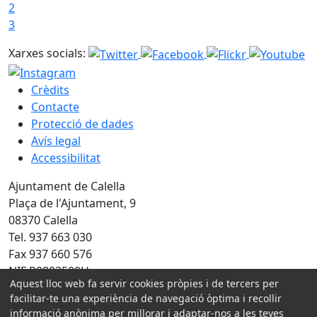
2
3
Xarxes socials:
Crèdits
Contacte
Protecció de dades
Avís legal
Accessibilitat
Ajuntament de Calella
Plaça de l'Ajuntament, 9
08370 Calella
Tel. 937 663 030
Fax 937 660 576
NIF P0803500H
Aquest lloc web fa servir cookies pròpies i de tercers per
facilitar-te una experiència de navegació òptima i recollir
Amb la col·laboració de:
informació anònima per millorar i adaptar-nos a les teves