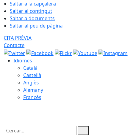
Saltar a la capçalera
Saltar al contingut
Saltar a documents
Saltar al peu de pàgina
CITA PRÈVIA
Contacte
Idiomes
Català
Castellà
Anglès
Alemany
Francès
06.08.2026 | 12:27
Cercar: