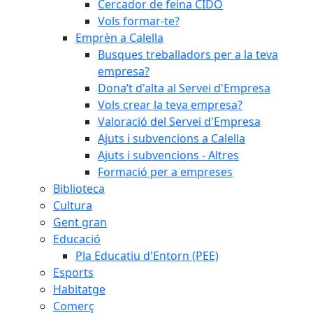
Cercador de feina CIDO
Vols formar-te?
Emprèn a Calella
Busques treballadors per a la teva
empresa?
Dona’t d'alta al Servei d'Empresa
Vols crear la teva empresa?
Valoració del Servei d'Empresa
Ajuts i subvencions a Calella
Ajuts i subvencions - Altres
Formació per a empreses
Biblioteca
Cultura
Gent gran
Educació
Pla Educatiu d'Entorn (PEE)
Esports
Habitatge
Comerç