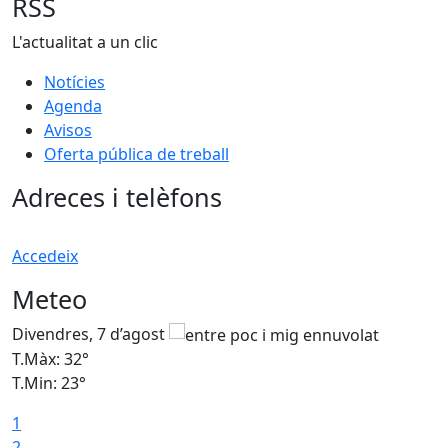
RSS
L'actualitat a un clic
Notícies
Agenda
Avisos
Oferta pública de treball
Adreces i telèfons
Accedeix
Meteo
Divendres, 7 d’agost
D
T.Màx: 32°
T
T.Min: 23°
T
1
2