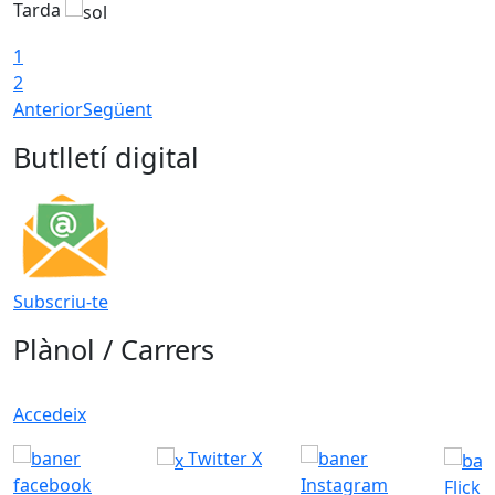
Tarda
T
1
2
Anterior
Següent
Butlletí digital
Subscriu-te
Plànol / Carrers
Accedeix
Twitter X
Flickr