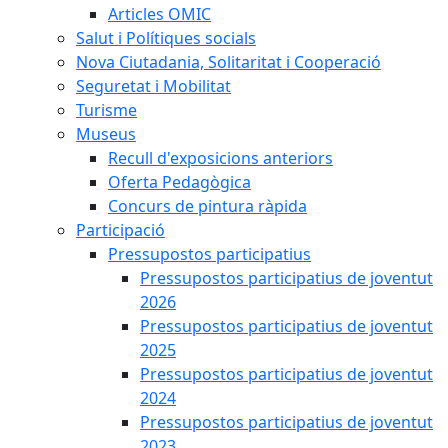
Articles OMIC
Salut i Polítiques socials
Nova Ciutadania, Solitaritat i Cooperació
Seguretat i Mobilitat
Turisme
Museus
Recull d'exposicions anteriors
Oferta Pedagògica
Concurs de pintura ràpida
Participació
Pressupostos participatius
Pressupostos participatius de joventut
2026
Pressupostos participatius de joventut
2025
Pressupostos participatius de joventut
2024
Pressupostos participatius de joventut
2023