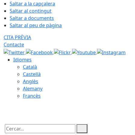
Saltar a la capçalera
Saltar al contingut
Saltar a documents
Saltar al peu de pàgina
CITA PRÈVIA
Contacte
Idiomes
Català
Castellà
Anglès
Alemany
Francès
08.08.2026 | 22:08
Cercar: