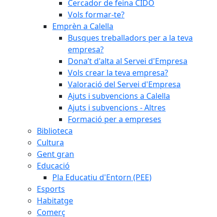
Cercador de feina CIDO
Vols formar-te?
Emprèn a Calella
Busques treballadors per a la teva
empresa?
Dona’t d'alta al Servei d'Empresa
Vols crear la teva empresa?
Valoració del Servei d'Empresa
Ajuts i subvencions a Calella
Ajuts i subvencions - Altres
Formació per a empreses
Biblioteca
Cultura
Gent gran
Educació
Pla Educatiu d'Entorn (PEE)
Esports
Habitatge
Comerç