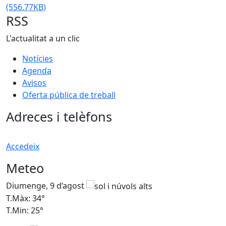
(556.77KB)
RSS
L'actualitat a un clic
Notícies
Agenda
Avisos
Oferta pública de treball
Adreces i telèfons
Accedeix
Meteo
Diumenge, 9 d’agost
D
T.Màx: 34°
T
T.Min: 25°
T