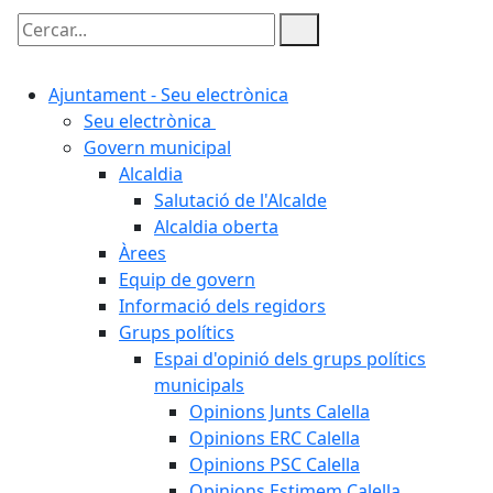
Cercar:
Ajuntament - Seu electrònica
Seu electrònica
Govern municipal
Alcaldia
Salutació de l'Alcalde
Alcaldia oberta
Àrees
Equip de govern
Informació dels regidors
Grups polítics
Espai d'opinió dels grups polítics
municipals
Opinions Junts Calella
Opinions ERC Calella
Opinions PSC Calella
Opinions Estimem Calella