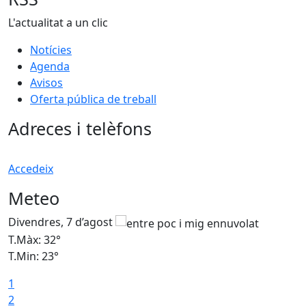
L'actualitat a un clic
Notícies
Agenda
Avisos
Oferta pública de treball
Adreces i telèfons
Accedeix
Meteo
Divendres, 7 d’agost
D
T.Màx: 32°
T
T.Min: 23°
T
1
2