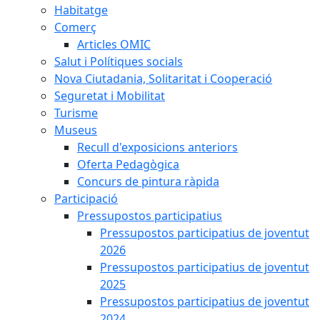
Habitatge
Comerç
Articles OMIC
Salut i Polítiques socials
Nova Ciutadania, Solitaritat i Cooperació
Seguretat i Mobilitat
Turisme
Museus
Recull d'exposicions anteriors
Oferta Pedagògica
Concurs de pintura ràpida
Participació
Pressupostos participatius
Pressupostos participatius de joventut
2026
Pressupostos participatius de joventut
2025
Pressupostos participatius de joventut
2024