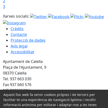
2
3
Xarxes socials:
Crèdits
Contacte
Protecció de dades
Avís legal
Accessibilitat
Ajuntament de Calella
Plaça de l'Ajuntament, 9
08370 Calella
Tel. 937 663 030
Fax 937 660 576
NIF P0803500H
Aquest lloc web fa servir cookies pròpies i de tercers per
Amb la col·laboració de:
facilitar-te una experiència de navegació òptima i recollir
informació anònima per millorar i adaptar-nos a les teves