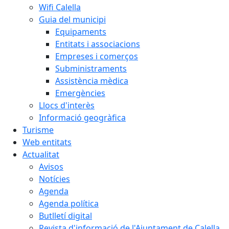
Wifi Calella
Guia del municipi
Equipaments
Entitats i associacions
Empreses i comerços
Subministraments
Assistència mèdica
Emergències
Llocs d'interès
Informació geogràfica
Turisme
Web entitats
Actualitat
Avisos
Notícies
Agenda
Agenda política
Butlletí digital
Revista d'informació de l'Ajuntament de Calella