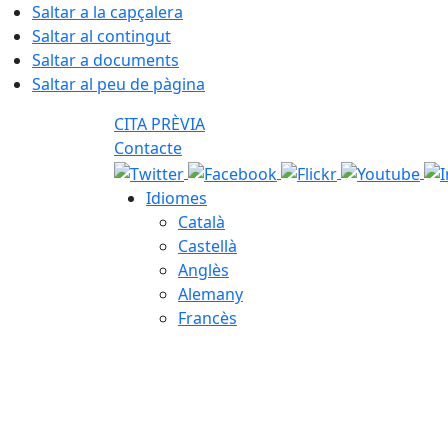
Saltar a la capçalera
Saltar al contingut
Saltar a documents
Saltar al peu de pàgina
CITA PRÈVIA
Contacte
Idiomes
Català
Castellà
Anglès
Alemany
Francès
08.08.2026 | 15:47