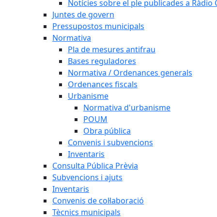
Notícies sobre el ple publicades a Ràdio C
Juntes de govern
Pressupostos municipals
Normativa
Pla de mesures antifrau
Bases reguladores
Normativa / Ordenances generals
Ordenances fiscals
Urbanisme
Normativa d'urbanisme
POUM
Obra pública
Convenis i subvencions
Inventaris
Consulta Pública Prèvia
Subvencions i ajuts
Inventaris
Convenis de col·laboració
Tècnics municipals