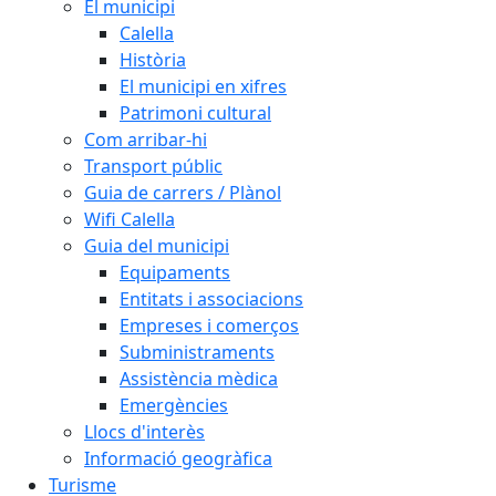
El municipi
Calella
Història
El municipi en xifres
Patrimoni cultural
Com arribar-hi
Transport públic
Guia de carrers / Plànol
Wifi Calella
Guia del municipi
Equipaments
Entitats i associacions
Empreses i comerços
Subministraments
Assistència mèdica
Emergències
Llocs d'interès
Informació geogràfica
Turisme