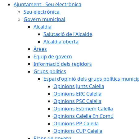
Ajuntament - Seu electrònica
Seu electrònica
Govern municipal
Alcaldia
Salutació de l'Alcalde
Alcaldia oberta
Àrees
Equip de govern
Informació dels regidors
Grups polítics
Espai d'opinió dels grups polítics munici
Opinions Junts Calella
Opinions ERC Calella
Opinions PSC Calella
Opinions Estimem Calella
Opinions Calella En Comú
Opinions PP Calella
Opinions CUP Calella
Plans de govern