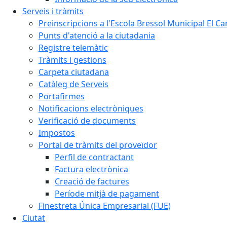
Serveis i tràmits
Preinscripcions a l'Escola Bressol Municipal El Ca
Punts d'atenció a la ciutadania
Registre telemàtic
Tràmits i gestions
Carpeta ciutadana
Catàleg de Serveis
Portafirmes
Notificacions electròniques
Verificació de documents
Impostos
Portal de tràmits del proveïdor
Perfil de contractant
Factura electrònica
Creació de factures
Període mitjà de pagament
Finestreta Única Empresarial (FUE)
Ciutat