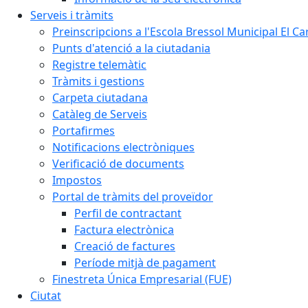
Serveis i tràmits
Preinscripcions a l'Escola Bressol Municipal El Ca
Punts d'atenció a la ciutadania
Registre telemàtic
Tràmits i gestions
Carpeta ciutadana
Catàleg de Serveis
Portafirmes
Notificacions electròniques
Verificació de documents
Impostos
Portal de tràmits del proveïdor
Perfil de contractant
Factura electrònica
Creació de factures
Període mitjà de pagament
Finestreta Única Empresarial (FUE)
Ciutat