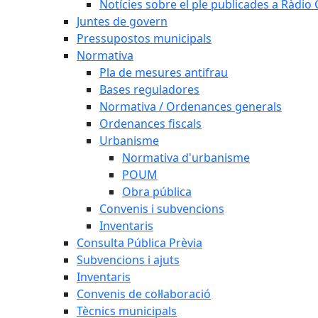
Notícies sobre el ple publicades a Ràdio C
Juntes de govern
Pressupostos municipals
Normativa
Pla de mesures antifrau
Bases reguladores
Normativa / Ordenances generals
Ordenances fiscals
Urbanisme
Normativa d'urbanisme
POUM
Obra pública
Convenis i subvencions
Inventaris
Consulta Pública Prèvia
Subvencions i ajuts
Inventaris
Convenis de col·laboració
Tècnics municipals