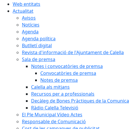
Web entitats
Actualitat
Avisos
Notícies
Agenda
Agenda política
Butlletí digital
Revista d'informació de l'Ajuntament de Calella
Sala de premsa
Notes i convocatòries de premsa
Convocatòries de premsa
Notes de premsa
Calella als mitjans
Recursos per a professionals
Decàleg de Bones Pràctiques de la Comunicac
Ràdio Calella Televisió
El Ple Municipal Vídeo Actes
Responsable de Comunicació
Cost de les campanyes de publicitat