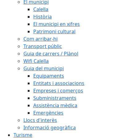
El municipi
Calella
Història
El municipi en xifres
Patrimoni cultural
Com arribar-hi
Transport públic
Guia de carrers / Plànol
Wifi Calella
Guia del municipi
Equipaments
Entitats i associacions
Empreses i comerços
Subministraments
Assistència mèdica
Emergències
Llocs d'interès
Informació geogràfica
Turisme