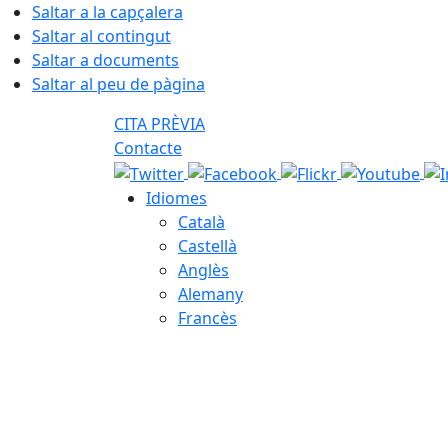
Saltar a la capçalera
Saltar al contingut
Saltar a documents
Saltar al peu de pàgina
CITA PRÈVIA
Contacte
Idiomes
Català
Castellà
Anglès
Alemany
Francès
07.08.2026 | 11:38