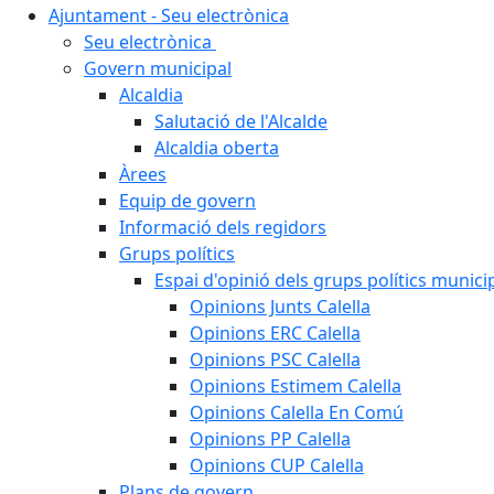
Ajuntament - Seu electrònica
Seu electrònica
Govern municipal
Alcaldia
Salutació de l'Alcalde
Alcaldia oberta
Àrees
Equip de govern
Informació dels regidors
Grups polítics
Espai d'opinió dels grups polítics munici
Opinions Junts Calella
Opinions ERC Calella
Opinions PSC Calella
Opinions Estimem Calella
Opinions Calella En Comú
Opinions PP Calella
Opinions CUP Calella
Plans de govern