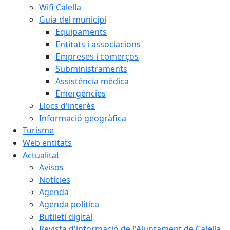
Wifi Calella
Guia del municipi
Equipaments
Entitats i associacions
Empreses i comerços
Subministraments
Assistència mèdica
Emergències
Llocs d'interès
Informació geogràfica
Turisme
Web entitats
Actualitat
Avisos
Notícies
Agenda
Agenda política
Butlletí digital
Revista d'informació de l'Ajuntament de Calella