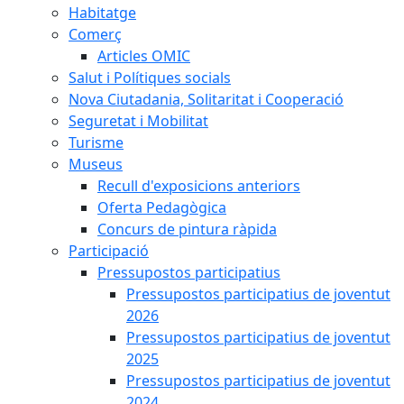
Habitatge
Comerç
Articles OMIC
Salut i Polítiques socials
Nova Ciutadania, Solitaritat i Cooperació
Seguretat i Mobilitat
Turisme
Museus
Recull d'exposicions anteriors
Oferta Pedagògica
Concurs de pintura ràpida
Participació
Pressupostos participatius
Pressupostos participatius de joventut
2026
Pressupostos participatius de joventut
2025
Pressupostos participatius de joventut
2024