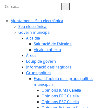
Cercar:
Ajuntament - Seu electrònica
Seu electrònica
Govern municipal
Alcaldia
Salutació de l'Alcalde
Alcaldia oberta
Àrees
Equip de govern
Informació dels regidors
Grups polítics
Espai d'opinió dels grups polítics
municipals
Opinions Junts Calella
Opinions ERC Calella
Opinions PSC Calella
Opinions Estimem Calella