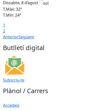
Dissabte, 8 d’agost
D
T.Màx: 32°
T
T.Min: 24°
T
1
2
Anterior
Següent
Butlletí digital
Subscriu-te
Plànol / Carrers
Accedeix