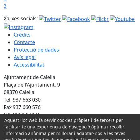
3
Xarxes socials:
Crèdits
Contacte
Protecció de dades
Avís legal
Accessibilitat
Ajuntament de Calella
Plaça de l'Ajuntament, 9
08370 Calella
Tel. 937 663 030
Fax 937 660 576
NIF P0803500H
Aquest lloc web fa servir cookies pròpies i de tercers per
Amb la col·laboració de:
facilitar-te una experiència de navegació òptima i recollir
informació anònima per millorar i adaptar-nos a les teves
preferències i pautes de navegació. Navegar sense acceptar