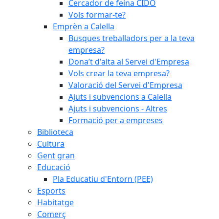
Cercador de feina CIDO
Vols formar-te?
Emprèn a Calella
Busques treballadors per a la teva
empresa?
Dona’t d'alta al Servei d'Empresa
Vols crear la teva empresa?
Valoració del Servei d'Empresa
Ajuts i subvencions a Calella
Ajuts i subvencions - Altres
Formació per a empreses
Biblioteca
Cultura
Gent gran
Educació
Pla Educatiu d'Entorn (PEE)
Esports
Habitatge
Comerç