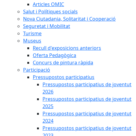
Articles OMIC
Salut i Polítiques socials
Nova Ciutadania, Solitaritat i Cooperació
Seguretat i Mobilitat
Turisme
Museus
Recull d'exposicions anteriors
Oferta Pedagògica
Concurs de pintura ràpida
Participació
Pressupostos participatius
Pressupostos participatius de joventut
2026
Pressupostos participatius de joventut
2025
Pressupostos participatius de joventut
2024
Pressupostos participatius de joventut
2023