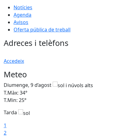
Notícies
Agenda
Avisos
Oferta pública de treball
Adreces i telèfons
Accedeix
Meteo
Diumenge, 9 d’agost
D
T.Màx: 34°
T
T.Min: 25°
T
Tarda
T
1
2