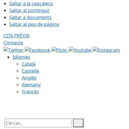
Saltar a la capçalera
Saltar al contingut
Saltar a documents
Saltar al peu de pàgina
CITA PRÈVIA
Contacte
Idiomes
Català
Castellà
Anglès
Alemany
Francès
09.08.2026 | 00:34
Cercar: