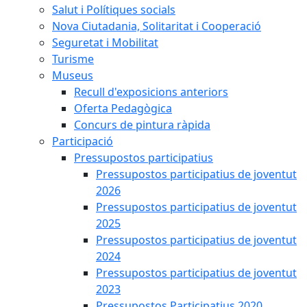
Salut i Polítiques socials
Nova Ciutadania, Solitaritat i Cooperació
Seguretat i Mobilitat
Turisme
Museus
Recull d'exposicions anteriors
Oferta Pedagògica
Concurs de pintura ràpida
Participació
Pressupostos participatius
Pressupostos participatius de joventut
2026
Pressupostos participatius de joventut
2025
Pressupostos participatius de joventut
2024
Pressupostos participatius de joventut
2023
Pressupostos Participatius 2020