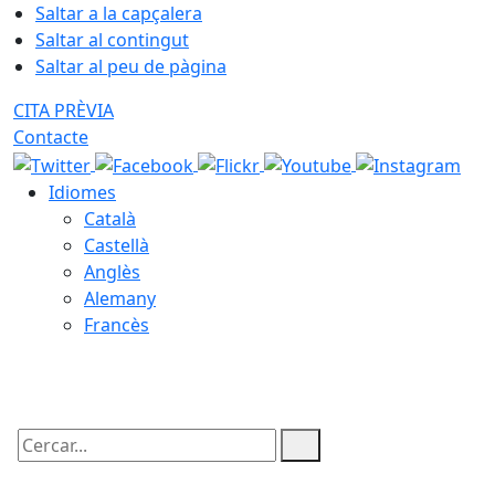
Saltar a la capçalera
Saltar al contingut
Saltar al peu de pàgina
CITA PRÈVIA
Contacte
Idiomes
Català
Castellà
Anglès
Alemany
Francès
09.08.2026 | 15:46
Cercar: