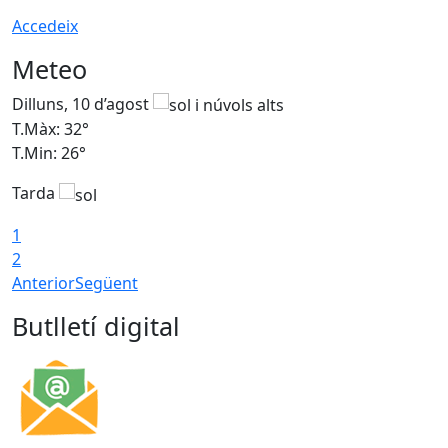
Accedeix
Meteo
Dilluns, 10 d’agost
D
T.Màx: 32°
T
T.Min: 26°
T
Tarda
T
1
2
Anterior
Següent
Butlletí digital