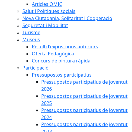
Articles OMIC
Salut i Polítiques socials
Nova Ciutadania, Solitaritat i Cooperació
Seguretat i Mobilitat
Turisme
Museus
Recull d'exposicions anteriors
Oferta Pedagògica
Concurs de pintura ràpida
Participació
Pressupostos participatius
Pressupostos participatius de joventut
2026
Pressupostos participatius de joventut
2025
Pressupostos participatius de joventut
2024
Pressupostos participatius de joventut
2023