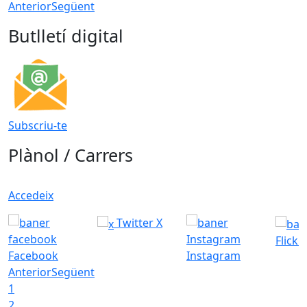
Anterior
Següent
Butlletí digital
Subscriu-te
Plànol / Carrers
Accedeix
Twitter X
Flickr
Facebook
Instagram
Anterior
Següent
1
2