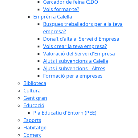
Cercador de feina CIDO
Vols formar-te?
Emprèn a Calella
Busques treballadors per a la teva
empresa?
Dona’t d'alta al Servei d'Empresa
Vols crear la teva empresa?
Valoració del Servei d'Empresa
Ajuts i subvencions a Calella
Ajuts i subvencions - Altres
Formació per a empreses
Biblioteca
Cultura
Gent gran
Educació
Pla Educatiu d'Entorn (PEE)
Esports
Habitatge
Comerç