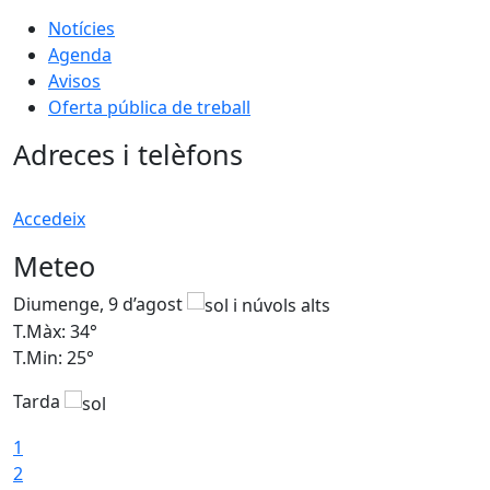
Notícies
Agenda
Avisos
Oferta pública de treball
Adreces i telèfons
Accedeix
Meteo
Diumenge, 9 d’agost
D
T.Màx: 34°
T
T.Min: 25°
T
Tarda
T
1
2