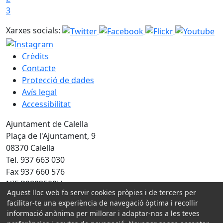
3
Xarxes socials:
Crèdits
Contacte
Protecció de dades
Avís legal
Accessibilitat
Ajuntament de Calella
Plaça de l'Ajuntament, 9
08370 Calella
Tel. 937 663 030
Fax 937 660 576
NIF P0803500H
Aquest lloc web fa servir cookies pròpies i de tercers per
Amb la col·laboració de:
facilitar-te una experiència de navegació òptima i recollir
informació anònima per millorar i adaptar-nos a les teves