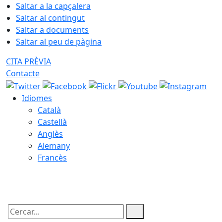
Saltar a la capçalera
Saltar al contingut
Saltar a documents
Saltar al peu de pàgina
CITA PRÈVIA
Contacte
Idiomes
Català
Castellà
Anglès
Alemany
Francès
09.08.2026 | 08:09
Cercar: