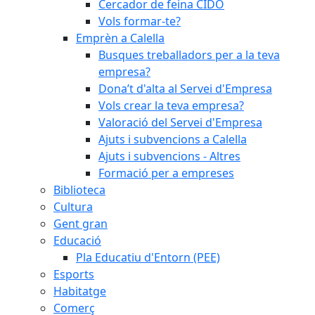
Cercador de feina CIDO
Vols formar-te?
Emprèn a Calella
Busques treballadors per a la teva
empresa?
Dona’t d'alta al Servei d'Empresa
Vols crear la teva empresa?
Valoració del Servei d'Empresa
Ajuts i subvencions a Calella
Ajuts i subvencions - Altres
Formació per a empreses
Biblioteca
Cultura
Gent gran
Educació
Pla Educatiu d'Entorn (PEE)
Esports
Habitatge
Comerç