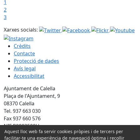
1
2
3
Xarxes socials:
Crèdits
Contacte
Protecció de dades
Avís legal
Accessibilitat
Ajuntament de Calella
Plaça de l'Ajuntament, 9
08370 Calella
Tel. 937 663 030
Fax 937 660 576
NIF P0803500H
Aquest lloc web fa servir cookies pròpies i de tercers per
Amb la col·laboració de:
facilitar-te una experiència de navegació òptima i recollir