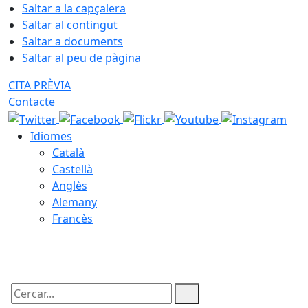
Saltar a la capçalera
Saltar al contingut
Saltar a documents
Saltar al peu de pàgina
CITA PRÈVIA
Contacte
Idiomes
Català
Castellà
Anglès
Alemany
Francès
09.08.2026 | 05:57
Cercar: