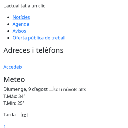
L'actualitat a un clic
Notícies
Agenda
Avisos
Oferta pública de treball
Adreces i telèfons
Accedeix
Meteo
Diumenge, 9 d’agost
D
T.Màx: 34°
T
T.Min: 25°
T
Tarda
T
1