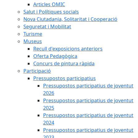
Articles OMIC
Salut i Polítiques socials
Nova Ciutadania, Solitaritat i Cooperació
Seguretat i Mobilitat
Turisme
Museus
Recull d'exposicions anteriors
Oferta Pedagògica
Concurs de pintura ràpida
Participació
Pressupostos participatius
Pressupostos participatius de joventut
2026
Pressupostos participatius de joventut
2025
Pressupostos participatius de joventut
2024
Pressupostos participatius de joventut
2023