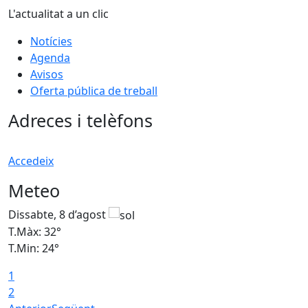
L'actualitat a un clic
Notícies
Agenda
Avisos
Oferta pública de treball
Adreces i telèfons
Accedeix
Meteo
Dissabte, 8 d’agost
D
T.Màx: 32°
T
T.Min: 24°
T
1
2