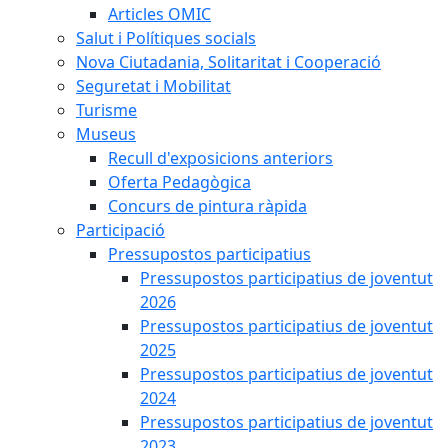
Articles OMIC
Salut i Polítiques socials
Nova Ciutadania, Solitaritat i Cooperació
Seguretat i Mobilitat
Turisme
Museus
Recull d'exposicions anteriors
Oferta Pedagògica
Concurs de pintura ràpida
Participació
Pressupostos participatius
Pressupostos participatius de joventut
2026
Pressupostos participatius de joventut
2025
Pressupostos participatius de joventut
2024
Pressupostos participatius de joventut
2023