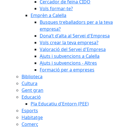
Cercador de feina CIDO
Vols formar-te?
Emprèn a Calella
Busques treballadors per a la teva
empresa?
Dona’t d'alta al Servei d'Empresa
Vols crear la teva empresa?
Valoració del Servei d'Empresa
Ajuts i subvencions a Calella
Ajuts i subvencions - Altres
Formació per a empreses
Biblioteca
Cultura
Gent gran
Educació
Pla Educatiu d'Entorn (PEE)
Esports
Habitatge
Comerç