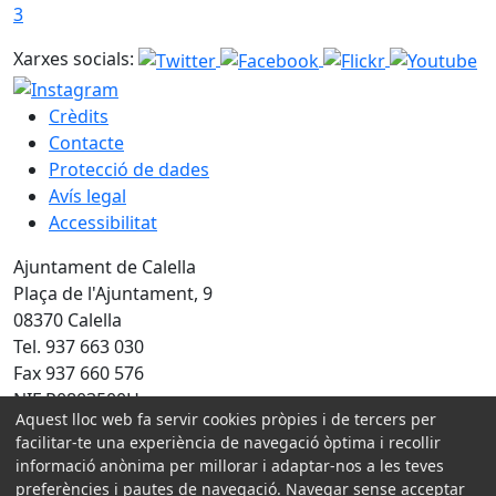
3
Xarxes socials:
Crèdits
Contacte
Protecció de dades
Avís legal
Accessibilitat
Ajuntament de Calella
Plaça de l'Ajuntament, 9
08370 Calella
Tel. 937 663 030
Fax 937 660 576
NIF P0803500H
Aquest lloc web fa servir cookies pròpies i de tercers per
facilitar-te una experiència de navegació òptima i recollir
Amb la col·laboració de:
informació anònima per millorar i adaptar-nos a les teves
preferències i pautes de navegació. Navegar sense acceptar