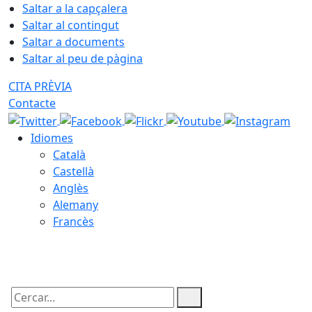
Saltar a la capçalera
Saltar al contingut
Saltar a documents
Saltar al peu de pàgina
CITA PRÈVIA
Contacte
Idiomes
Català
Castellà
Anglès
Alemany
Francès
08.08.2026 | 09:11
Cercar: