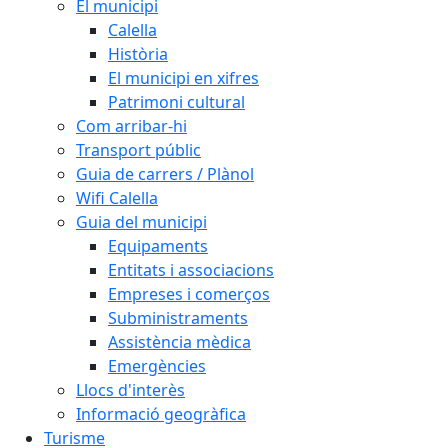
El municipi
Calella
Història
El municipi en xifres
Patrimoni cultural
Com arribar-hi
Transport públic
Guia de carrers / Plànol
Wifi Calella
Guia del municipi
Equipaments
Entitats i associacions
Empreses i comerços
Subministraments
Assistència mèdica
Emergències
Llocs d'interès
Informació geogràfica
Turisme