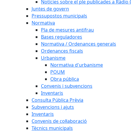
Notícies sobre el ple publicades a Ràdio C
Juntes de govern
Pressupostos municipals
Normativa
Pla de mesures antifrau
Bases reguladores
Normativa / Ordenances generals
Ordenances fiscals
Urbanisme
Normativa d'urbanisme
POUM
Obra pública
Convenis i subvencions
Inventaris
Consulta Pública Prèvia
Subvencions i ajuts
Inventaris
Convenis de col·laboració
Tècnics municipals