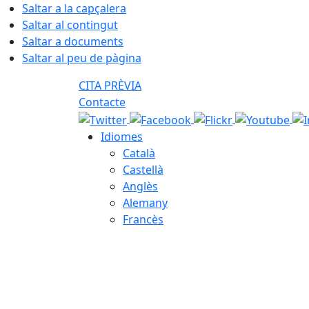
Saltar a la capçalera
Saltar al contingut
Saltar a documents
Saltar al peu de pàgina
CITA PRÈVIA
Contacte
Idiomes
Català
Castellà
Anglès
Alemany
Francès
07.08.2026 | 19:18