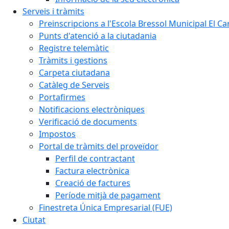
Serveis i tràmits
Preinscripcions a l'Escola Bressol Municipal El Ca
Punts d'atenció a la ciutadania
Registre telemàtic
Tràmits i gestions
Carpeta ciutadana
Catàleg de Serveis
Portafirmes
Notificacions electròniques
Verificació de documents
Impostos
Portal de tràmits del proveïdor
Perfil de contractant
Factura electrònica
Creació de factures
Període mitjà de pagament
Finestreta Única Empresarial (FUE)
Ciutat