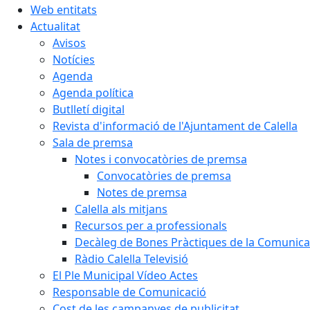
Web entitats
Actualitat
Avisos
Notícies
Agenda
Agenda política
Butlletí digital
Revista d'informació de l'Ajuntament de Calella
Sala de premsa
Notes i convocatòries de premsa
Convocatòries de premsa
Notes de premsa
Calella als mitjans
Recursos per a professionals
Decàleg de Bones Pràctiques de la Comunicac
Ràdio Calella Televisió
El Ple Municipal Vídeo Actes
Responsable de Comunicació
Cost de les campanyes de publicitat