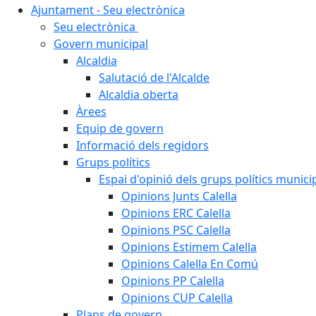
Ajuntament - Seu electrònica
Seu electrònica
Govern municipal
Alcaldia
Salutació de l'Alcalde
Alcaldia oberta
Àrees
Equip de govern
Informació dels regidors
Grups polítics
Espai d'opinió dels grups polítics munici
Opinions Junts Calella
Opinions ERC Calella
Opinions PSC Calella
Opinions Estimem Calella
Opinions Calella En Comú
Opinions PP Calella
Opinions CUP Calella
Plans de govern