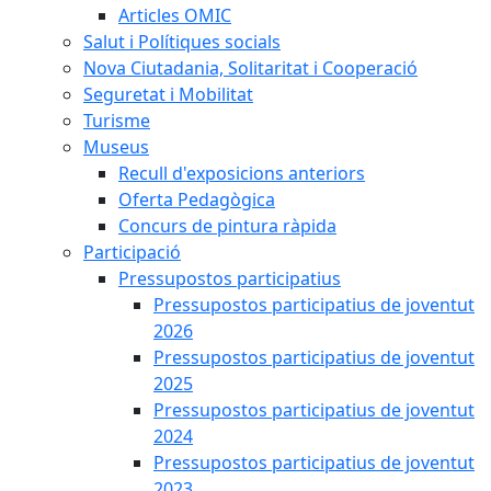
Articles OMIC
Salut i Polítiques socials
Nova Ciutadania, Solitaritat i Cooperació
Seguretat i Mobilitat
Turisme
Museus
Recull d'exposicions anteriors
Oferta Pedagògica
Concurs de pintura ràpida
Participació
Pressupostos participatius
Pressupostos participatius de joventut
2026
Pressupostos participatius de joventut
2025
Pressupostos participatius de joventut
2024
Pressupostos participatius de joventut
2023