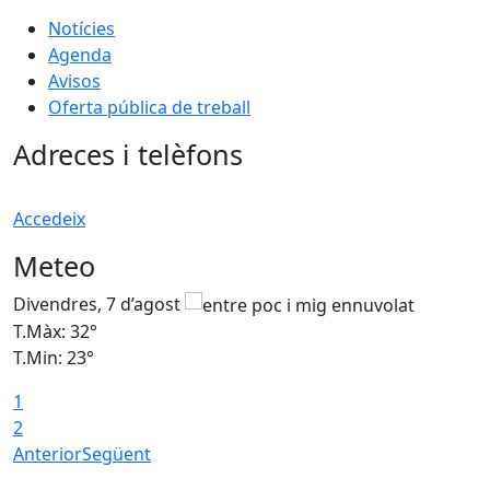
Notícies
Agenda
Avisos
Oferta pública de treball
Adreces i telèfons
Accedeix
Meteo
Divendres, 7 d’agost
D
T.Màx: 32°
T
T.Min: 23°
T
1
2
Anterior
Següent