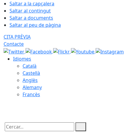
Saltar a la capçalera
Saltar al contingut
Saltar a documents
Saltar al peu de pàgina
CITA PRÈVIA
Contacte
Idiomes
Català
Castellà
Anglès
Alemany
Francès
06.08.2026 | 19:45
Cercar: