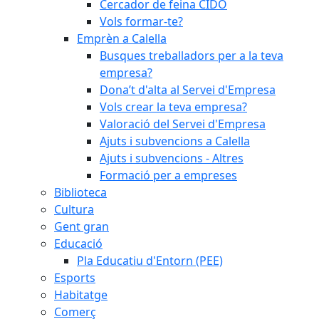
Cercador de feina CIDO
Vols formar-te?
Emprèn a Calella
Busques treballadors per a la teva
empresa?
Dona’t d'alta al Servei d'Empresa
Vols crear la teva empresa?
Valoració del Servei d'Empresa
Ajuts i subvencions a Calella
Ajuts i subvencions - Altres
Formació per a empreses
Biblioteca
Cultura
Gent gran
Educació
Pla Educatiu d'Entorn (PEE)
Esports
Habitatge
Comerç