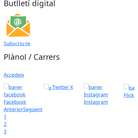
Butlletí digital
Subscriu-te
Plànol / Carrers
Accedeix
Twitter X
Flickr
Facebook
Instagram
Anterior
Següent
1
2
3