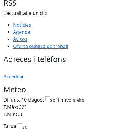
RSS
L'actualitat a un clic
Notícies
Agenda
Avisos
Oferta pública de treball
Adreces i telèfons
Accedeix
Meteo
Dilluns, 10 d’agost
D
T.Màx: 32°
T
T.Min: 26°
T
Tarda
T