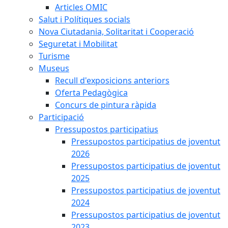
Articles OMIC
Salut i Polítiques socials
Nova Ciutadania, Solitaritat i Cooperació
Seguretat i Mobilitat
Turisme
Museus
Recull d'exposicions anteriors
Oferta Pedagògica
Concurs de pintura ràpida
Participació
Pressupostos participatius
Pressupostos participatius de joventut
2026
Pressupostos participatius de joventut
2025
Pressupostos participatius de joventut
2024
Pressupostos participatius de joventut
2023