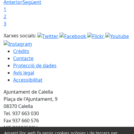
Anterior
Següent
1
2
3
Xarxes socials:
Crèdits
Contacte
Protecció de dades
Avís legal
Accessibilitat
Ajuntament de Calella
Plaça de l'Ajuntament, 9
08370 Calella
Tel. 937 663 030
Fax 937 660 576
NIF P0803500H
Aquest lloc web fa servir cookies pròpies i de tercers per