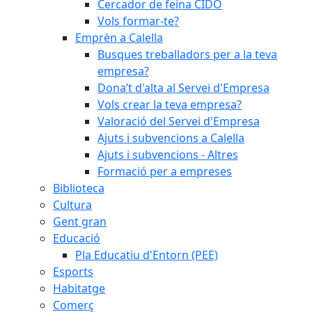
Cercador de feina CIDO
Vols formar-te?
Emprèn a Calella
Busques treballadors per a la teva
empresa?
Dona’t d'alta al Servei d'Empresa
Vols crear la teva empresa?
Valoració del Servei d'Empresa
Ajuts i subvencions a Calella
Ajuts i subvencions - Altres
Formació per a empreses
Biblioteca
Cultura
Gent gran
Educació
Pla Educatiu d'Entorn (PEE)
Esports
Habitatge
Comerç