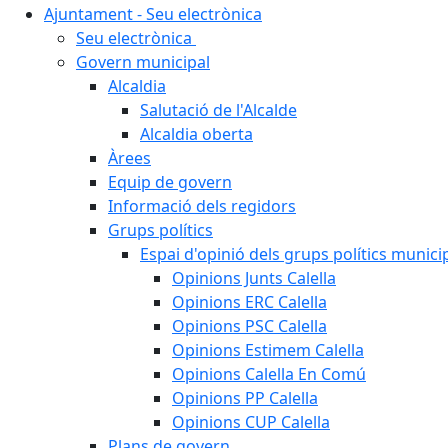
Ajuntament - Seu electrònica
Seu electrònica
Govern municipal
Alcaldia
Salutació de l'Alcalde
Alcaldia oberta
Àrees
Equip de govern
Informació dels regidors
Grups polítics
Espai d'opinió dels grups polítics munici
Opinions Junts Calella
Opinions ERC Calella
Opinions PSC Calella
Opinions Estimem Calella
Opinions Calella En Comú
Opinions PP Calella
Opinions CUP Calella
Plans de govern