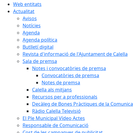
Web entitats
Actualitat
Avisos
Notícies
Agenda
Agenda política
Butlletí digital
Revista d'informació de l'Ajuntament de Calella
Sala de premsa
Notes i convocatòries de premsa
Convocatòries de premsa
Notes de premsa
Calella als mitjans
Recursos per a professionals
Decàleg de Bones Pràctiques de la Comunicac
Ràdio Calella Televisió
El Ple Municipal Vídeo Actes
Responsable de Comunicació
Cost de les campanyes de publicitat