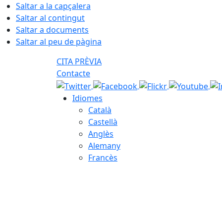
Saltar a la capçalera
Saltar al contingut
Saltar a documents
Saltar al peu de pàgina
CITA PRÈVIA
Contacte
Idiomes
Català
Castellà
Anglès
Alemany
Francès
09.08.2026 | 14:05