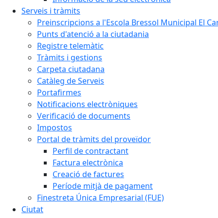
Serveis i tràmits
Preinscripcions a l'Escola Bressol Municipal El Ca
Punts d'atenció a la ciutadania
Registre telemàtic
Tràmits i gestions
Carpeta ciutadana
Catàleg de Serveis
Portafirmes
Notificacions electròniques
Verificació de documents
Impostos
Portal de tràmits del proveïdor
Perfil de contractant
Factura electrònica
Creació de factures
Període mitjà de pagament
Finestreta Única Empresarial (FUE)
Ciutat