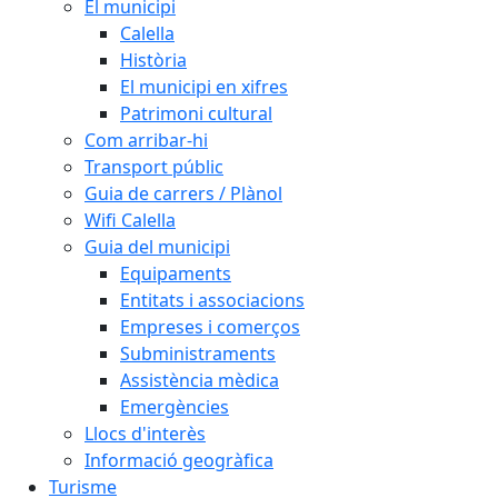
El municipi
Calella
Història
El municipi en xifres
Patrimoni cultural
Com arribar-hi
Transport públic
Guia de carrers / Plànol
Wifi Calella
Guia del municipi
Equipaments
Entitats i associacions
Empreses i comerços
Subministraments
Assistència mèdica
Emergències
Llocs d'interès
Informació geogràfica
Turisme