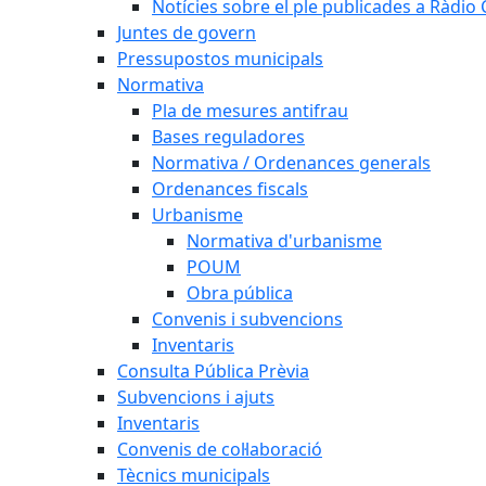
Notícies sobre el ple publicades a Ràdio C
Juntes de govern
Pressupostos municipals
Normativa
Pla de mesures antifrau
Bases reguladores
Normativa / Ordenances generals
Ordenances fiscals
Urbanisme
Normativa d'urbanisme
POUM
Obra pública
Convenis i subvencions
Inventaris
Consulta Pública Prèvia
Subvencions i ajuts
Inventaris
Convenis de col·laboració
Tècnics municipals