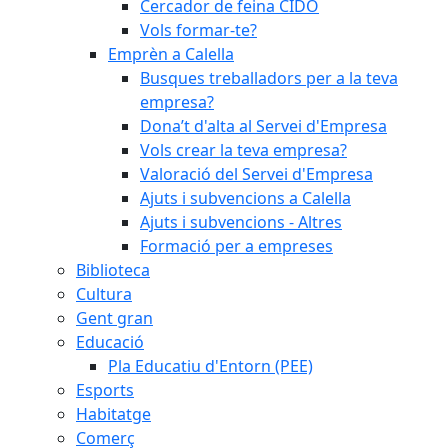
Cercador de feina CIDO
Vols formar-te?
Emprèn a Calella
Busques treballadors per a la teva
empresa?
Dona’t d'alta al Servei d'Empresa
Vols crear la teva empresa?
Valoració del Servei d'Empresa
Ajuts i subvencions a Calella
Ajuts i subvencions - Altres
Formació per a empreses
Biblioteca
Cultura
Gent gran
Educació
Pla Educatiu d'Entorn (PEE)
Esports
Habitatge
Comerç