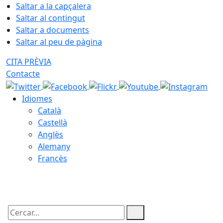
Saltar a la capçalera
Saltar al contingut
Saltar a documents
Saltar al peu de pàgina
CITA PRÈVIA
Contacte
Idiomes
Català
Castellà
Anglès
Alemany
Francès
07.08.2026 | 12:36
Cercar: