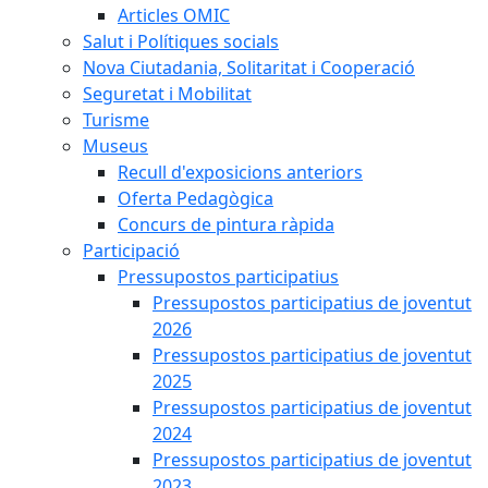
Articles OMIC
Salut i Polítiques socials
Nova Ciutadania, Solitaritat i Cooperació
Seguretat i Mobilitat
Turisme
Museus
Recull d'exposicions anteriors
Oferta Pedagògica
Concurs de pintura ràpida
Participació
Pressupostos participatius
Pressupostos participatius de joventut
2026
Pressupostos participatius de joventut
2025
Pressupostos participatius de joventut
2024
Pressupostos participatius de joventut
2023