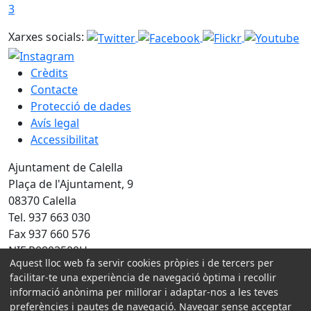
3
Xarxes socials:
Crèdits
Contacte
Protecció de dades
Avís legal
Accessibilitat
Ajuntament de Calella
Plaça de l'Ajuntament, 9
08370 Calella
Tel. 937 663 030
Fax 937 660 576
NIF P0803500H
Aquest lloc web fa servir cookies pròpies i de tercers per
facilitar-te una experiència de navegació òptima i recollir
Amb la col·laboració de:
informació anònima per millorar i adaptar-nos a les teves
preferències i pautes de navegació. Navegar sense acceptar