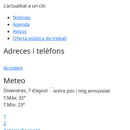
L'actualitat a un clic
Notícies
Agenda
Avisos
Oferta pública de treball
Adreces i telèfons
Accedeix
Meteo
Divendres, 7 d’agost
D
T.Màx: 32°
T
T.Min: 23°
T
1
2