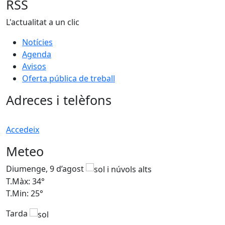
RSS
L'actualitat a un clic
Notícies
Agenda
Avisos
Oferta pública de treball
Adreces i telèfons
Accedeix
Meteo
Diumenge, 9 d’agost
D
T.Màx: 34°
T
T.Min: 25°
T
Tarda
T