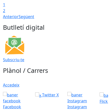
1
2
Anterior
Següent
Butlletí digital
Subscriu-te
Plànol / Carrers
Accedeix
Twitter X
Flickr
Facebook
Instagram