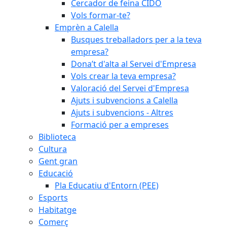
Cercador de feina CIDO
Vols formar-te?
Emprèn a Calella
Busques treballadors per a la teva
empresa?
Dona’t d'alta al Servei d'Empresa
Vols crear la teva empresa?
Valoració del Servei d'Empresa
Ajuts i subvencions a Calella
Ajuts i subvencions - Altres
Formació per a empreses
Biblioteca
Cultura
Gent gran
Educació
Pla Educatiu d'Entorn (PEE)
Esports
Habitatge
Comerç