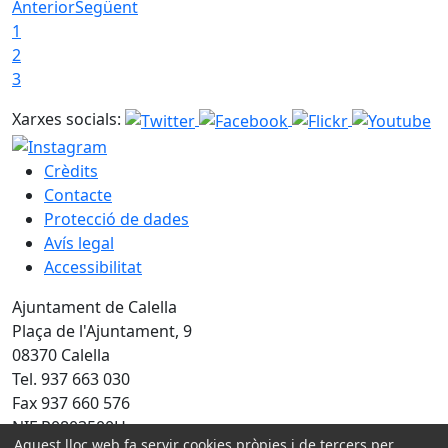
Anterior
Següent
1
2
3
Xarxes socials:
Crèdits
Contacte
Protecció de dades
Avís legal
Accessibilitat
Ajuntament de Calella
Plaça de l'Ajuntament, 9
08370 Calella
Tel. 937 663 030
Fax 937 660 576
NIF P0803500H
Aquest lloc web fa servir cookies pròpies i de tercers per