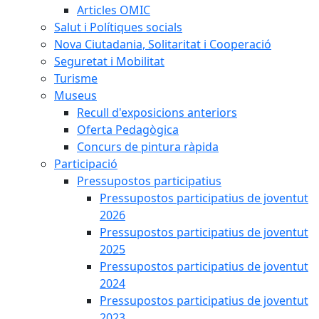
Articles OMIC
Salut i Polítiques socials
Nova Ciutadania, Solitaritat i Cooperació
Seguretat i Mobilitat
Turisme
Museus
Recull d'exposicions anteriors
Oferta Pedagògica
Concurs de pintura ràpida
Participació
Pressupostos participatius
Pressupostos participatius de joventut
2026
Pressupostos participatius de joventut
2025
Pressupostos participatius de joventut
2024
Pressupostos participatius de joventut
2023