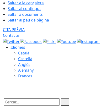
Saltar a la capçalera
Saltar al contingut
Saltar a documents
Saltar al peu de pàgina
CITA PRÈVIA
Contacte
Idiomes
Català
Castellà
Anglès
Alemany
Francès
08.08.2026 | 13:53
Cercar: