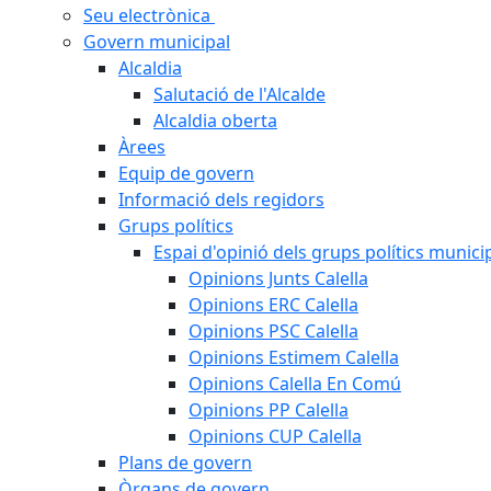
Seu electrònica
Govern municipal
Alcaldia
Salutació de l'Alcalde
Alcaldia oberta
Àrees
Equip de govern
Informació dels regidors
Grups polítics
Espai d'opinió dels grups polítics munici
Opinions Junts Calella
Opinions ERC Calella
Opinions PSC Calella
Opinions Estimem Calella
Opinions Calella En Comú
Opinions PP Calella
Opinions CUP Calella
Plans de govern
Òrgans de govern