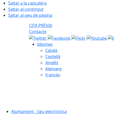
Saltar a la capçalera
Saltar al contingut
Saltar al peu de pàgina
CITA PRÈVIA
Contacte
Idiomes
Català
Castellà
Anglès
Alemany
Francès
09.08.2026 | 15:23
Ajuntament - Seu electrònica