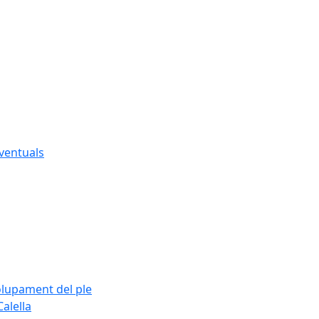
eventuals
olupament del ple
alella