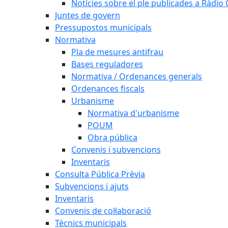
Notícies sobre el ple publicades a Ràdio C
Juntes de govern
Pressupostos municipals
Normativa
Pla de mesures antifrau
Bases reguladores
Normativa / Ordenances generals
Ordenances fiscals
Urbanisme
Normativa d'urbanisme
POUM
Obra pública
Convenis i subvencions
Inventaris
Consulta Pública Prèvia
Subvencions i ajuts
Inventaris
Convenis de col·laboració
Tècnics municipals