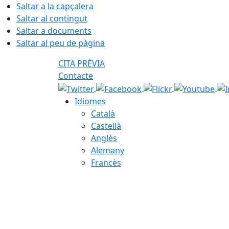
Saltar a la capçalera
Saltar al contingut
Saltar a documents
Saltar al peu de pàgina
CITA PRÈVIA
Contacte
Idiomes
Català
Castellà
Anglès
Alemany
Francès
06.08.2026 | 03:49