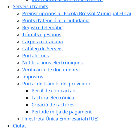
Serveis i tràmits
Preinscripcions a l'Escola Bressol Municipal El Ca
Punts d'atenció a la ciutadania
Registre telemàtic
Tràmits i gestions
Carpeta ciutadana
Catàleg de Serveis
Portafirmes
Notificacions electròniques
Verificació de documents
Impostos
Portal de tràmits del proveïdor
Perfil de contractant
Factura electrònica
Creació de factures
Període mitjà de pagament
Finestreta Única Empresarial (FUE)
Ciutat