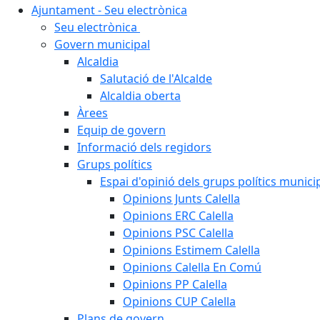
Ajuntament - Seu electrònica
Seu electrònica
Govern municipal
Alcaldia
Salutació de l'Alcalde
Alcaldia oberta
Àrees
Equip de govern
Informació dels regidors
Grups polítics
Espai d'opinió dels grups polítics munici
Opinions Junts Calella
Opinions ERC Calella
Opinions PSC Calella
Opinions Estimem Calella
Opinions Calella En Comú
Opinions PP Calella
Opinions CUP Calella
Plans de govern