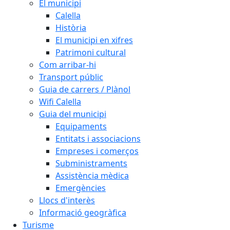
El municipi
Calella
Història
El municipi en xifres
Patrimoni cultural
Com arribar-hi
Transport públic
Guia de carrers / Plànol
Wifi Calella
Guia del municipi
Equipaments
Entitats i associacions
Empreses i comerços
Subministraments
Assistència mèdica
Emergències
Llocs d'interès
Informació geogràfica
Turisme