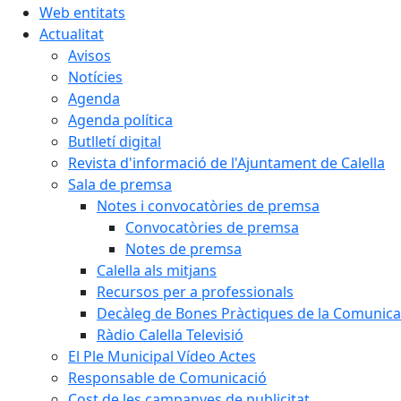
Web entitats
Actualitat
Avisos
Notícies
Agenda
Agenda política
Butlletí digital
Revista d'informació de l'Ajuntament de Calella
Sala de premsa
Notes i convocatòries de premsa
Convocatòries de premsa
Notes de premsa
Calella als mitjans
Recursos per a professionals
Decàleg de Bones Pràctiques de la Comunicac
Ràdio Calella Televisió
El Ple Municipal Vídeo Actes
Responsable de Comunicació
Cost de les campanyes de publicitat