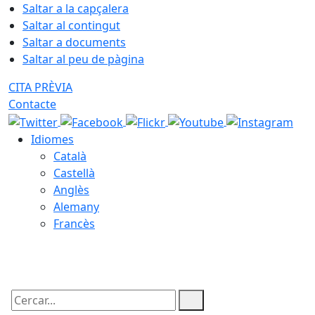
Saltar a la capçalera
Saltar al contingut
Saltar a documents
Saltar al peu de pàgina
CITA PRÈVIA
Contacte
Idiomes
Català
Castellà
Anglès
Alemany
Francès
07.08.2026 | 17:40
Cercar: