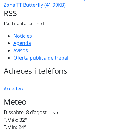
Zona TT Butterfly
(41.99KB)
RSS
L'actualitat a un clic
Notícies
Agenda
Avisos
Oferta pública de treball
Adreces i telèfons
Accedeix
Meteo
Dissabte, 8 d’agost
D
T.Màx: 32°
T
T.Min: 24°
T