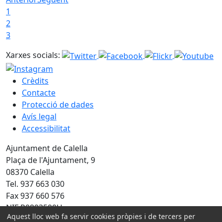
1
2
3
Xarxes socials:
Crèdits
Contacte
Protecció de dades
Avís legal
Accessibilitat
Ajuntament de Calella
Plaça de l'Ajuntament, 9
08370 Calella
Tel. 937 663 030
Fax 937 660 576
NIF P0803500H
Aquest lloc web fa servir cookies pròpies i de tercers per