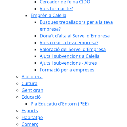
Cercador de feina CIDO
Vols formar-te?
Emprèn a Calella
Busques treballadors per a la teva
empresa?
Dona’t d'alta al Servei d'Empresa
Vols crear la teva empresa?
Valoració del Servei d'Empresa
Ajuts i subvencions a Calella
Ajuts i subvencions - Altres
Formació per a empreses
Biblioteca
Cultura
Gent gran
Educació
Pla Educatiu d'Entorn (PEE)
Esports
Habitatge
Comerç