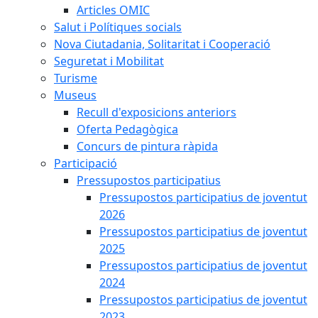
Articles OMIC
Salut i Polítiques socials
Nova Ciutadania, Solitaritat i Cooperació
Seguretat i Mobilitat
Turisme
Museus
Recull d'exposicions anteriors
Oferta Pedagògica
Concurs de pintura ràpida
Participació
Pressupostos participatius
Pressupostos participatius de joventut
2026
Pressupostos participatius de joventut
2025
Pressupostos participatius de joventut
2024
Pressupostos participatius de joventut
2023