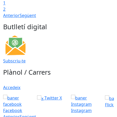
1
2
Anterior
Següent
Butlletí digital
Subscriu-te
Plànol / Carrers
Accedeix
Twitter X
Flickr
Facebook
Instagram
Anterior
Següent