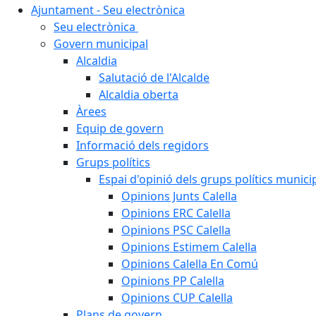
Ajuntament - Seu electrònica
Seu electrònica
Govern municipal
Alcaldia
Salutació de l'Alcalde
Alcaldia oberta
Àrees
Equip de govern
Informació dels regidors
Grups polítics
Espai d'opinió dels grups polítics munici
Opinions Junts Calella
Opinions ERC Calella
Opinions PSC Calella
Opinions Estimem Calella
Opinions Calella En Comú
Opinions PP Calella
Opinions CUP Calella
Plans de govern