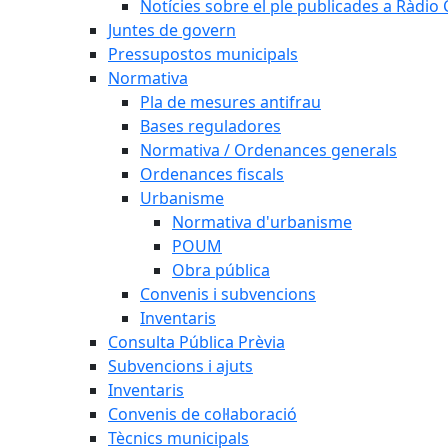
Notícies sobre el ple publicades a Ràdio C
Juntes de govern
Pressupostos municipals
Normativa
Pla de mesures antifrau
Bases reguladores
Normativa / Ordenances generals
Ordenances fiscals
Urbanisme
Normativa d'urbanisme
POUM
Obra pública
Convenis i subvencions
Inventaris
Consulta Pública Prèvia
Subvencions i ajuts
Inventaris
Convenis de col·laboració
Tècnics municipals