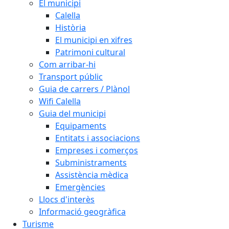
El municipi
Calella
Història
El municipi en xifres
Patrimoni cultural
Com arribar-hi
Transport públic
Guia de carrers / Plànol
Wifi Calella
Guia del municipi
Equipaments
Entitats i associacions
Empreses i comerços
Subministraments
Assistència mèdica
Emergències
Llocs d'interès
Informació geogràfica
Turisme