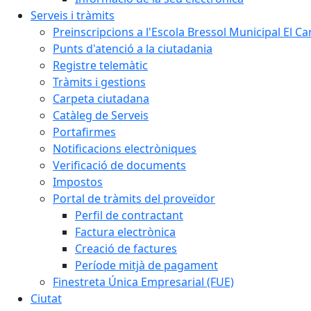
Serveis i tràmits
Preinscripcions a l'Escola Bressol Municipal El Ca
Punts d'atenció a la ciutadania
Registre telemàtic
Tràmits i gestions
Carpeta ciutadana
Catàleg de Serveis
Portafirmes
Notificacions electròniques
Verificació de documents
Impostos
Portal de tràmits del proveïdor
Perfil de contractant
Factura electrònica
Creació de factures
Període mitjà de pagament
Finestreta Única Empresarial (FUE)
Ciutat