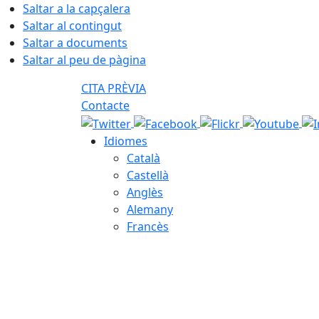
Saltar a la capçalera
Saltar al contingut
Saltar a documents
Saltar al peu de pàgina
CITA PRÈVIA
Contacte
Idiomes
Català
Castellà
Anglès
Alemany
Francès
09.08.2026 | 12:49