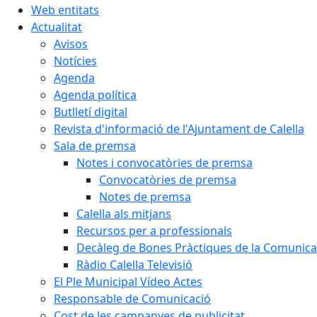
Web entitats
Actualitat
Avisos
Notícies
Agenda
Agenda política
Butlletí digital
Revista d'informació de l'Ajuntament de Calella
Sala de premsa
Notes i convocatòries de premsa
Convocatòries de premsa
Notes de premsa
Calella als mitjans
Recursos per a professionals
Decàleg de Bones Pràctiques de la Comunicac
Ràdio Calella Televisió
El Ple Municipal Vídeo Actes
Responsable de Comunicació
Cost de les campanyes de publicitat