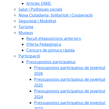
Articles OMIC
Salut i Polítiques socials
Nova Ciutadania, Solitaritat i Cooperació
Seguretat i Mobilitat
Turisme
Museus
Recull d'exposicions anteriors
Oferta Pedagògica
Concurs de pintura ràpida
Participació
Pressupostos participatius
Pressupostos participatius de joventut
2026
Pressupostos participatius de joventut
2025
Pressupostos participatius de joventut
2024
Pressupostos participatius de joventut
2023