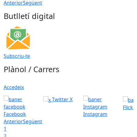
Anterior
Següent
Butlletí digital
Subscriu-te
Plànol / Carrers
Accedeix
Twitter X
Flickr
Facebook
Instagram
Anterior
Següent
1
2