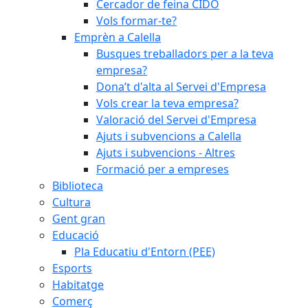
Cercador de feina CIDO
Vols formar-te?
Emprèn a Calella
Busques treballadors per a la teva
empresa?
Dona’t d'alta al Servei d'Empresa
Vols crear la teva empresa?
Valoració del Servei d'Empresa
Ajuts i subvencions a Calella
Ajuts i subvencions - Altres
Formació per a empreses
Biblioteca
Cultura
Gent gran
Educació
Pla Educatiu d'Entorn (PEE)
Esports
Habitatge
Comerç