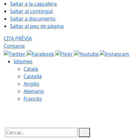
Saltar a la capçalera
Saltar al contingut
Saltar a documents
Saltar al peu de pàgina
CITA PRÈVIA
Contacte
Idiomes
Català
Castellà
Anglès
Alemany
Francès
06.08.2026 | 06:28
Cercar: