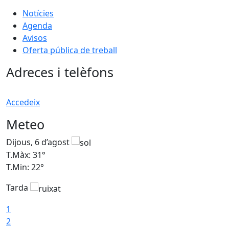
Notícies
Agenda
Avisos
Oferta pública de treball
Adreces i telèfons
Accedeix
Meteo
Dijous, 6 d’agost
D
T.Màx: 31°
T
T.Min: 22°
T
Tarda
1
2