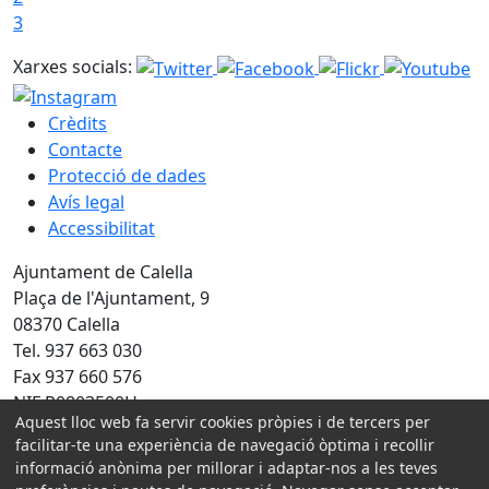
3
Xarxes socials:
Crèdits
Contacte
Protecció de dades
Avís legal
Accessibilitat
Ajuntament de Calella
Plaça de l'Ajuntament, 9
08370 Calella
Tel. 937 663 030
Fax 937 660 576
NIF P0803500H
Aquest lloc web fa servir cookies pròpies i de tercers per
Amb la col·laboració de:
facilitar-te una experiència de navegació òptima i recollir
informació anònima per millorar i adaptar-nos a les teves