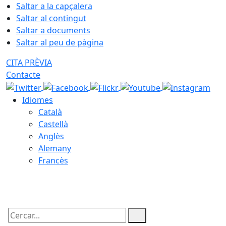
Saltar a la capçalera
Saltar al contingut
Saltar a documents
Saltar al peu de pàgina
CITA PRÈVIA
Contacte
Idiomes
Català
Castellà
Anglès
Alemany
Francès
09.08.2026 | 10:53
Cercar: