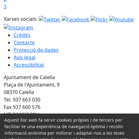
3
Xarxes socials:
Crèdits
Contacte
Protecció de dades
Avís legal
Accessibilitat
Ajuntament de Calella
Plaça de l'Ajuntament, 9
08370 Calella
Tel. 937 663 030
Fax 937 660 576
NIF P0803500H
Aquest lloc web fa servir cookies pròpies i de tercers per
Amb la col·laboració de:
facilitar-te una experiència de navegació òptima i recollir
informació anònima per millorar i adaptar-nos a les teves