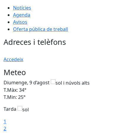
Notícies
Agenda
Avisos
Oferta pública de treball
Adreces i telèfons
Accedeix
Meteo
Diumenge, 9 d’agost
D
T.Màx: 34°
T
T.Min: 25°
T
Tarda
T
1
2