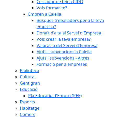
Cercador de feina CIDO
Vols formar-te?
Emprèn a Calella
Busques treballadors per a la teva
empresa?
Dona’t d'alta al Servei d'Empresa
Vols crear la teva empresa?
Valoració del Servei d'Empresa
Ajuts i subvencions a Calella
Ajuts i subvencions - Altres
Formació per a empreses
Biblioteca
Cultura
Gent gran
Educació
Pla Educatiu d'Entorn (PEE)
Esports
Habitatge
Comerç