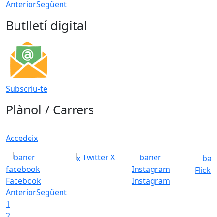
Anterior
Següent
Butlletí digital
Subscriu-te
Plànol / Carrers
Accedeix
Twitter X
Flickr
Facebook
Instagram
Anterior
Següent
1
2