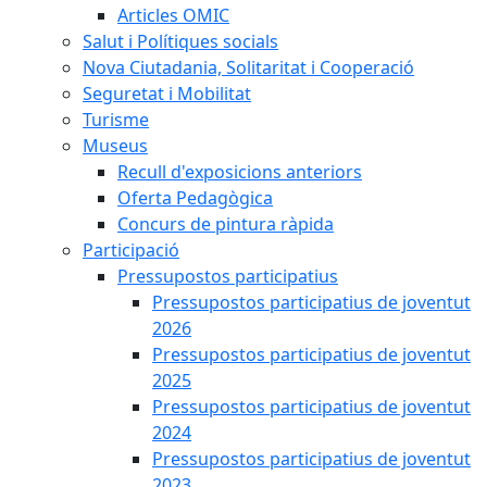
Articles OMIC
Salut i Polítiques socials
Nova Ciutadania, Solitaritat i Cooperació
Seguretat i Mobilitat
Turisme
Museus
Recull d'exposicions anteriors
Oferta Pedagògica
Concurs de pintura ràpida
Participació
Pressupostos participatius
Pressupostos participatius de joventut
2026
Pressupostos participatius de joventut
2025
Pressupostos participatius de joventut
2024
Pressupostos participatius de joventut
2023