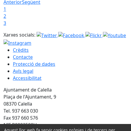
Anterior
Següent
1
2
3
Xarxes socials:
Crèdits
Contacte
Protecció de dades
Avís legal
Accessibilitat
Ajuntament de Calella
Plaça de l'Ajuntament, 9
08370 Calella
Tel. 937 663 030
Fax 937 660 576
NIF P0803500H
Aquest lloc web fa servir cookies pròpies i de tercers per