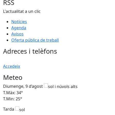
RSS
L'actualitat a un clic
Notícies
Agenda
Avisos
Oferta pública de treball
Adreces i telèfons
Accedeix
Meteo
Diumenge, 9 d’agost
D
T.Màx: 34°
T
T.Min: 25°
T
Tarda
T