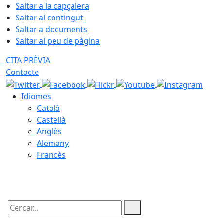
Saltar a la capçalera
Saltar al contingut
Saltar a documents
Saltar al peu de pàgina
CITA PRÈVIA
Contacte
Idiomes
Català
Castellà
Anglès
Alemany
Francès
09.08.2026 | 05:38
Cercar: