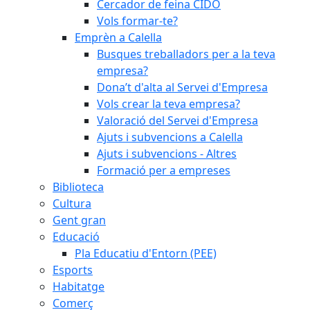
Cercador de feina CIDO
Vols formar-te?
Emprèn a Calella
Busques treballadors per a la teva
empresa?
Dona’t d'alta al Servei d'Empresa
Vols crear la teva empresa?
Valoració del Servei d'Empresa
Ajuts i subvencions a Calella
Ajuts i subvencions - Altres
Formació per a empreses
Biblioteca
Cultura
Gent gran
Educació
Pla Educatiu d'Entorn (PEE)
Esports
Habitatge
Comerç