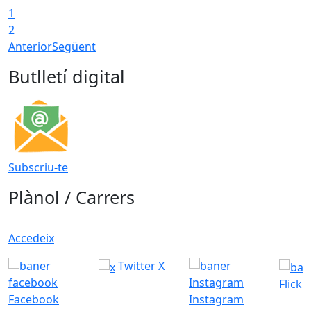
1
2
Anterior
Següent
Butlletí digital
Subscriu-te
Plànol / Carrers
Accedeix
Twitter X
Flickr
Facebook
Instagram