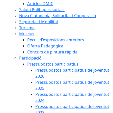
Articles OMIC
Salut i Polítiques socials
Nova Ciutadania, Solitaritat i Cooperació
Seguretat i Mobilitat
Turisme
Museus
Recull d'exposicions anteriors
Oferta Pedagògica
Concurs de pintura ràpida
Participació
Pressupostos participatius
Pressupostos participatius de joventut
2026
Pressupostos participatius de joventut
2025
Pressupostos participatius de joventut
2024
Pressupostos participatius de joventut
2023