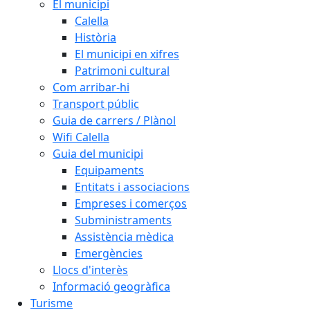
El municipi
Calella
Història
El municipi en xifres
Patrimoni cultural
Com arribar-hi
Transport públic
Guia de carrers / Plànol
Wifi Calella
Guia del municipi
Equipaments
Entitats i associacions
Empreses i comerços
Subministraments
Assistència mèdica
Emergències
Llocs d'interès
Informació geogràfica
Turisme