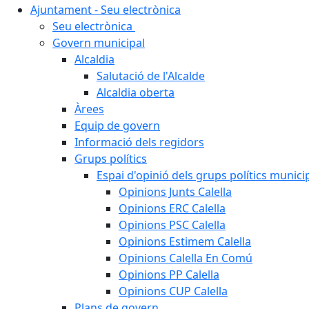
Ajuntament - Seu electrònica
Seu electrònica
Govern municipal
Alcaldia
Salutació de l'Alcalde
Alcaldia oberta
Àrees
Equip de govern
Informació dels regidors
Grups polítics
Espai d'opinió dels grups polítics munici
Opinions Junts Calella
Opinions ERC Calella
Opinions PSC Calella
Opinions Estimem Calella
Opinions Calella En Comú
Opinions PP Calella
Opinions CUP Calella
Plans de govern