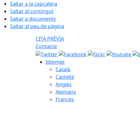
Saltar a la capçalera
Saltar al contingut
Saltar a documents
Saltar al peu de pàgina
CITA PRÈVIA
Contacte
Idiomes
Català
Castellà
Anglès
Alemany
Francès
08.08.2026 | 04:04