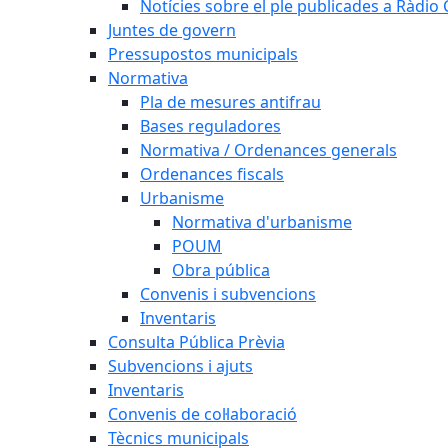
Notícies sobre el ple publicades a Ràdio C
Juntes de govern
Pressupostos municipals
Normativa
Pla de mesures antifrau
Bases reguladores
Normativa / Ordenances generals
Ordenances fiscals
Urbanisme
Normativa d'urbanisme
POUM
Obra pública
Convenis i subvencions
Inventaris
Consulta Pública Prèvia
Subvencions i ajuts
Inventaris
Convenis de col·laboració
Tècnics municipals