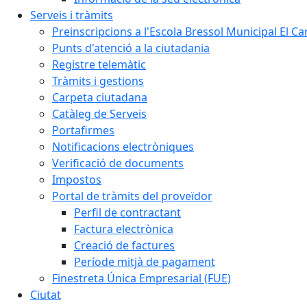
Serveis i tràmits
Preinscripcions a l'Escola Bressol Municipal El Ca
Punts d'atenció a la ciutadania
Registre telemàtic
Tràmits i gestions
Carpeta ciutadana
Catàleg de Serveis
Portafirmes
Notificacions electròniques
Verificació de documents
Impostos
Portal de tràmits del proveïdor
Perfil de contractant
Factura electrònica
Creació de factures
Període mitjà de pagament
Finestreta Única Empresarial (FUE)
Ciutat