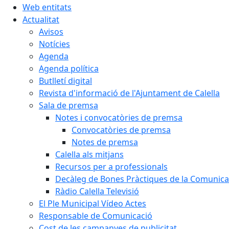
Web entitats
Actualitat
Avisos
Notícies
Agenda
Agenda política
Butlletí digital
Revista d'informació de l'Ajuntament de Calella
Sala de premsa
Notes i convocatòries de premsa
Convocatòries de premsa
Notes de premsa
Calella als mitjans
Recursos per a professionals
Decàleg de Bones Pràctiques de la Comunicac
Ràdio Calella Televisió
El Ple Municipal Vídeo Actes
Responsable de Comunicació
Cost de les campanyes de publicitat