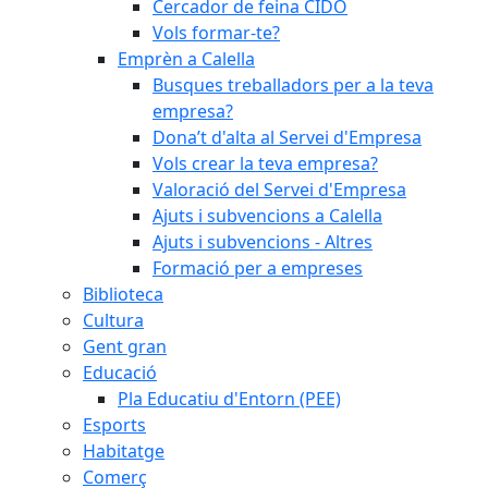
Cercador de feina CIDO
Vols formar-te?
Emprèn a Calella
Busques treballadors per a la teva
empresa?
Dona’t d'alta al Servei d'Empresa
Vols crear la teva empresa?
Valoració del Servei d'Empresa
Ajuts i subvencions a Calella
Ajuts i subvencions - Altres
Formació per a empreses
Biblioteca
Cultura
Gent gran
Educació
Pla Educatiu d'Entorn (PEE)
Esports
Habitatge
Comerç