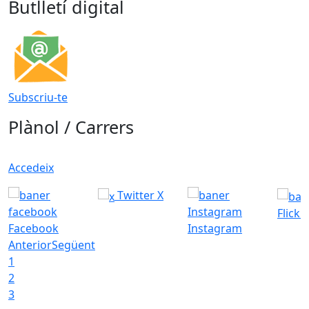
Butlletí digital
Subscriu-te
Plànol / Carrers
Accedeix
Twitter X
Flickr
Facebook
Instagram
Anterior
Següent
1
2
3