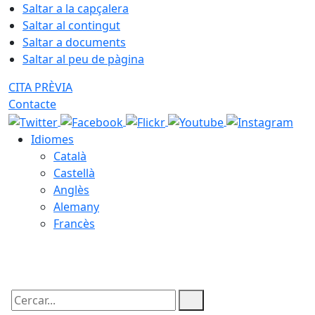
Saltar a la capçalera
Saltar al contingut
Saltar a documents
Saltar al peu de pàgina
CITA PRÈVIA
Contacte
Idiomes
Català
Castellà
Anglès
Alemany
Francès
07.08.2026 | 15:30
Cercar: