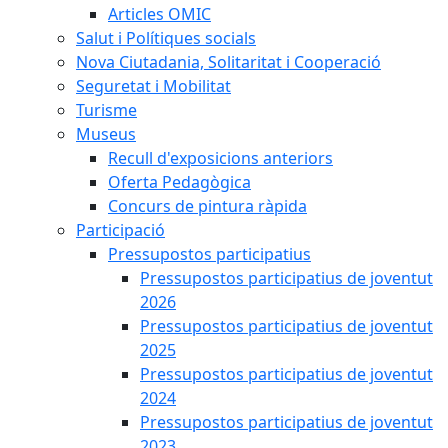
Articles OMIC
Salut i Polítiques socials
Nova Ciutadania, Solitaritat i Cooperació
Seguretat i Mobilitat
Turisme
Museus
Recull d'exposicions anteriors
Oferta Pedagògica
Concurs de pintura ràpida
Participació
Pressupostos participatius
Pressupostos participatius de joventut
2026
Pressupostos participatius de joventut
2025
Pressupostos participatius de joventut
2024
Pressupostos participatius de joventut
2023