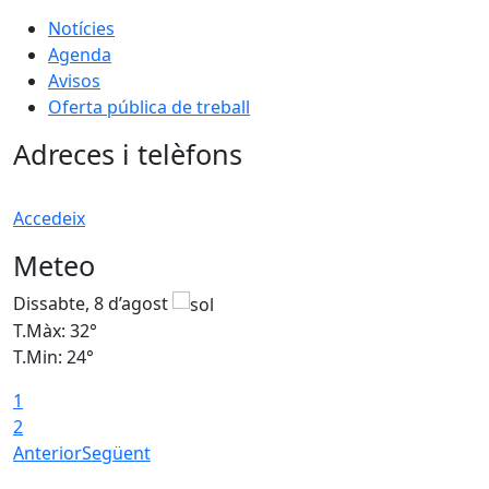
Notícies
Agenda
Avisos
Oferta pública de treball
Adreces i telèfons
Accedeix
Meteo
Dissabte, 8 d’agost
D
T.Màx: 32°
T
T.Min: 24°
T
1
2
Anterior
Següent