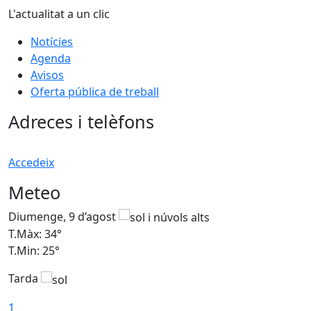
L'actualitat a un clic
Notícies
Agenda
Avisos
Oferta pública de treball
Adreces i telèfons
Accedeix
Meteo
Diumenge, 9 d’agost
D
T.Màx: 34°
T
T.Min: 25°
T
Tarda
T
1