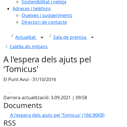
Sostenibilitat i neteja
Adreces i telèfons
Queixes i suggeriments
Directori de contacte
Actualitat
Sala de premsa
Calella als mitjans
A l'espera dels ajuts pel
‘Tomicus'
El Punt Avui - 31/10/2016
Facebook
X
Darrera actualització: 3.09.2021 | 09:58
Documents
A l'espera dels ajuts pel ‘Tomicus'
(166.96KB)
RSS