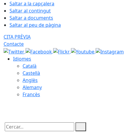
Saltar a la capçalera
Saltar al contingut
Saltar a documents
Saltar al peu de pàgina
CITA PRÈVIA
Contacte
Idiomes
Català
Castellà
Anglès
Alemany
Francès
09.08.2026 | 10:47
Cercar: