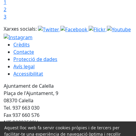
1
2
3
Xarxes socials:
Crèdits
Contacte
Protecció de dades
Avís legal
Accessibilitat
Ajuntament de Calella
Plaça de l'Ajuntament, 9
08370 Calella
Tel. 937 663 030
Fax 937 660 576
NIF P0803500H
Aquest lloc web fa servir cookies pròpies i de tercers per
Amb la col·laboració de:
facilitar-te una experiència de navegació òptima i recollir