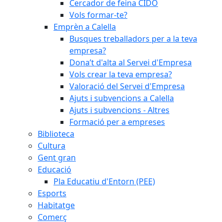
Cercador de feina CIDO
Vols formar-te?
Emprèn a Calella
Busques treballadors per a la teva
empresa?
Dona’t d'alta al Servei d'Empresa
Vols crear la teva empresa?
Valoració del Servei d'Empresa
Ajuts i subvencions a Calella
Ajuts i subvencions - Altres
Formació per a empreses
Biblioteca
Cultura
Gent gran
Educació
Pla Educatiu d'Entorn (PEE)
Esports
Habitatge
Comerç