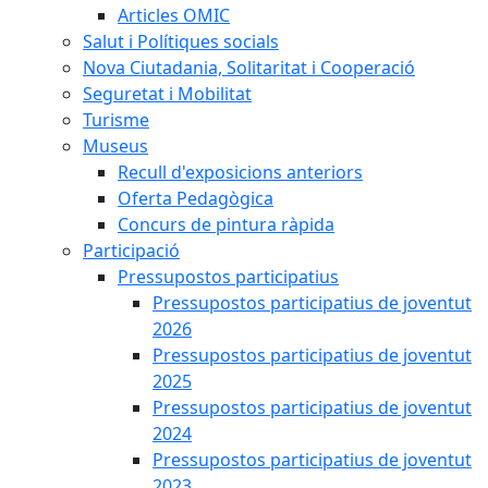
Articles OMIC
Salut i Polítiques socials
Nova Ciutadania, Solitaritat i Cooperació
Seguretat i Mobilitat
Turisme
Museus
Recull d'exposicions anteriors
Oferta Pedagògica
Concurs de pintura ràpida
Participació
Pressupostos participatius
Pressupostos participatius de joventut
2026
Pressupostos participatius de joventut
2025
Pressupostos participatius de joventut
2024
Pressupostos participatius de joventut
2023