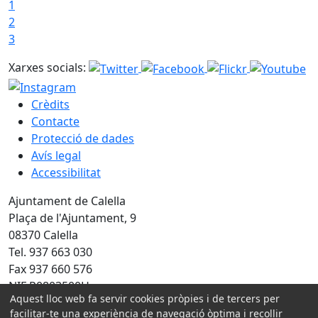
1
2
3
Xarxes socials:
Crèdits
Contacte
Protecció de dades
Avís legal
Accessibilitat
Ajuntament de Calella
Plaça de l'Ajuntament, 9
08370 Calella
Tel. 937 663 030
Fax 937 660 576
NIF P0803500H
Aquest lloc web fa servir cookies pròpies i de tercers per
Amb la col·laboració de:
facilitar-te una experiència de navegació òptima i recollir