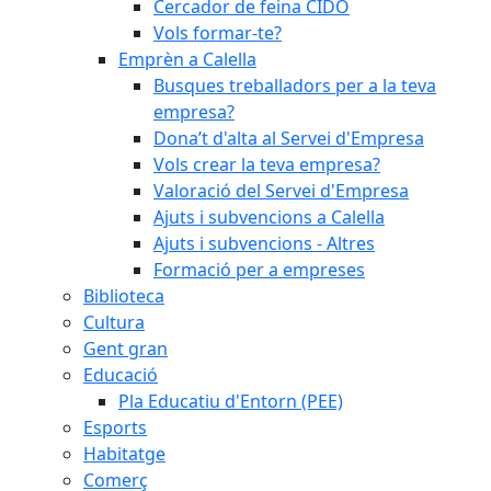
Cercador de feina CIDO
Vols formar-te?
Emprèn a Calella
Busques treballadors per a la teva
empresa?
Dona’t d'alta al Servei d'Empresa
Vols crear la teva empresa?
Valoració del Servei d'Empresa
Ajuts i subvencions a Calella
Ajuts i subvencions - Altres
Formació per a empreses
Biblioteca
Cultura
Gent gran
Educació
Pla Educatiu d'Entorn (PEE)
Esports
Habitatge
Comerç