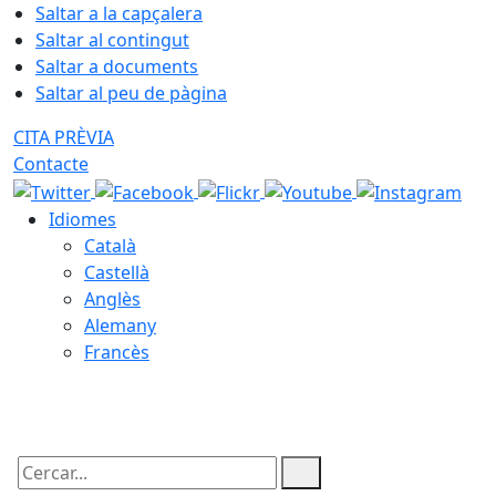
Saltar a la capçalera
Saltar al contingut
Saltar a documents
Saltar al peu de pàgina
CITA PRÈVIA
Contacte
Idiomes
Català
Castellà
Anglès
Alemany
Francès
06.08.2026 | 06:23
Cercar: