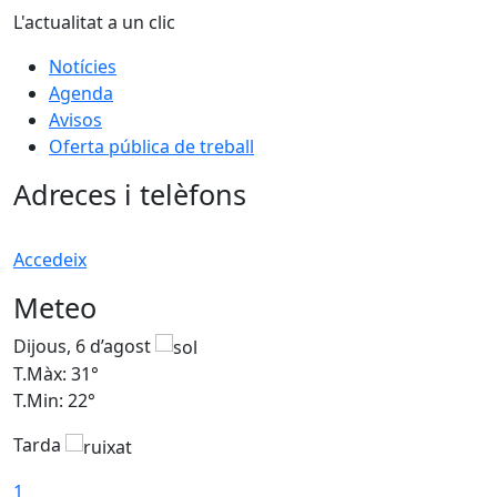
L'actualitat a un clic
Notícies
Agenda
Avisos
Oferta pública de treball
Adreces i telèfons
Accedeix
Meteo
Dijous, 6 d’agost
D
T.Màx: 31°
T
T.Min: 22°
T
Tarda
1