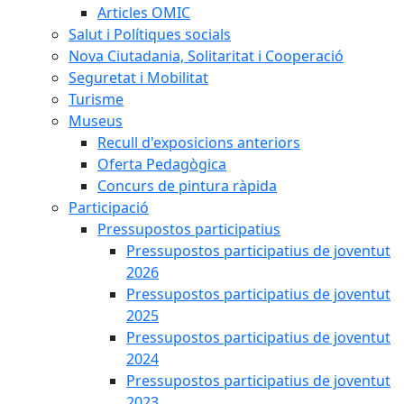
Articles OMIC
Salut i Polítiques socials
Nova Ciutadania, Solitaritat i Cooperació
Seguretat i Mobilitat
Turisme
Museus
Recull d'exposicions anteriors
Oferta Pedagògica
Concurs de pintura ràpida
Participació
Pressupostos participatius
Pressupostos participatius de joventut
2026
Pressupostos participatius de joventut
2025
Pressupostos participatius de joventut
2024
Pressupostos participatius de joventut
2023